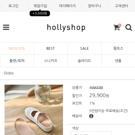
로그인
회원가입
마이페이지
장바구니
고객센터
+3,000원
0
NEW10%
BEST
SALE
펌프스
플랫/로퍼
스니커즈
슬라이드
샌들
Slides
상품가
49900원
29,900
할인가
원
포인트
1%
5만원이상 무료배송
(조건)
배송비
색상