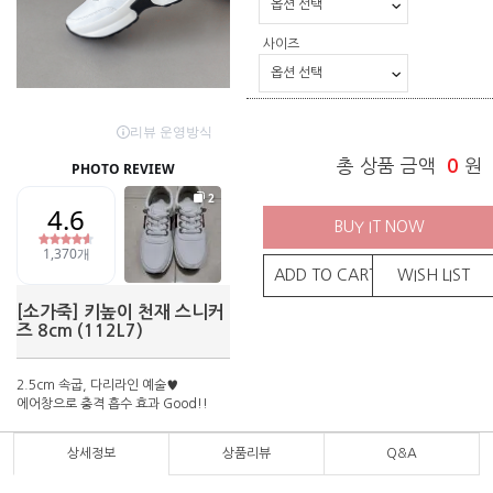
사이즈
총 상품 금액
0
원
BUY IT NOW
ADD TO CART
WISH LIST
[소가죽] 키높이 천재 스니커
즈 8cm (112L7)
2.5cm 속굽, 다리라인 예술♥
에어창으로 충격 흡수 효과 Good!!
상세정보
상품리뷰
Q&A