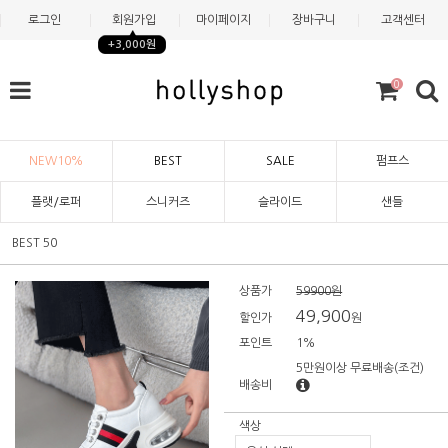
로그인
회원가입
마이페이지
장바구니
고객센터
+3,000원
0
NEW10%
BEST
SALE
펌프스
플랫/로퍼
스니커즈
슬라이드
샌들
BEST 50
상품가
59900원
49,900
할인가
원
포인트
1%
5만원이상 무료배송
(조건)
배송비
색상