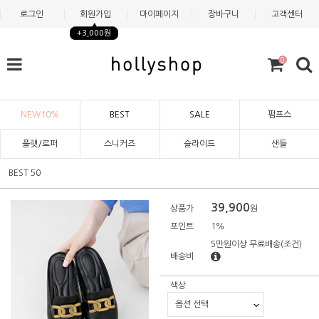
로그인
회원가입
마이페이지
장바구니
고객센터
+3,000원
0
NEW10%
BEST
SALE
펌프스
플랫/로퍼
스니커즈
슬라이드
샌들
BEST 50
39,900
상품가
원
포인트
1%
5만원이상 무료배송
(조건)
배송비
색상