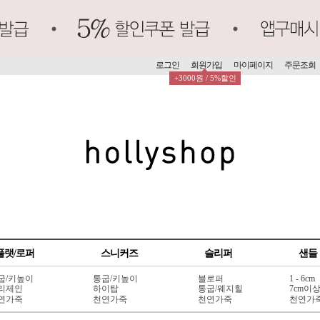
로그인
회원가입
마이페이지
주문조회
+3000원 / 5%할인
플랫/로퍼
스니커즈
슬리퍼
샌들
굽/키높이
통굽/키높이
블로퍼
1 - 6cm
리제인
하이탑
통굽/웨지힐
7cm이
연가죽
천연가죽
천연가죽
천연가