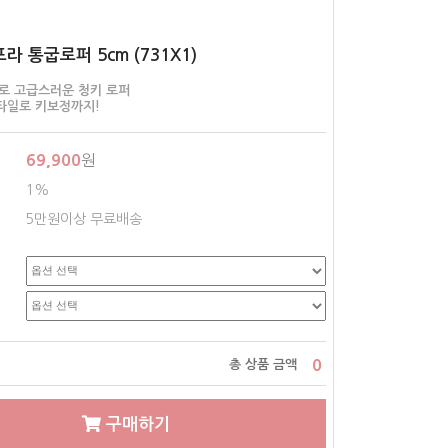
프라 통굽로퍼 5cm (731X1)
로 고급스러운 청키 로퍼
스타일로 키보정까지!
69,900
원
1%
5만원이상 무료배송
0
총 상품 금액
구매하기