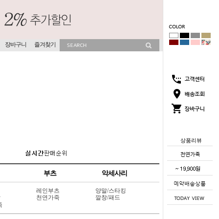
장바구니
즐겨찾기
상품리뷰
부츠
악세사리
레인부츠
양말/스타킹
상
천연가죽
깔창/패드
죽