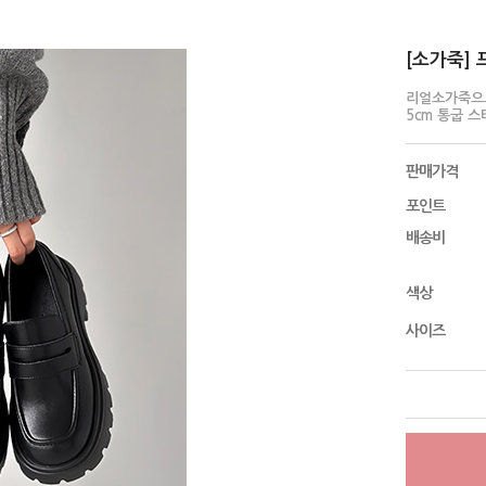
[소가죽] 
리얼소가죽으
5cm 통굽 
판매가격
포인트
배송비
색상
사이즈