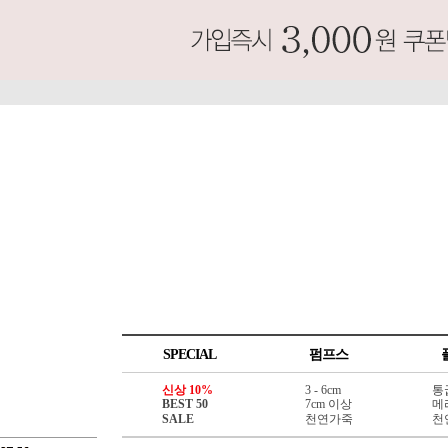
SPECIAL
펌프스
신상 10%
3 - 6cm
통
BEST 50
7cm 이상
메
SALE
천연가죽
천