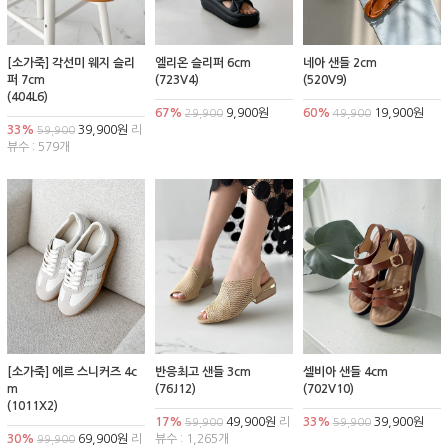
[소가죽] 각선미 웨지 슬리
엘리온 슬리퍼 6cm
네아 샌들 2cm
퍼 7cm
(723V4)
(520V9)
(404L6)
67%
9,900원
60%
19,900원
29,900
49,900
33%
39,900원
리
59,900
뷰수 : 579개
[소가죽] 에르 스니커즈 4c
반응최고 샌들 3cm
셀비아 샌들 4cm
m
(76J12)
(702V10)
(1011X2)
17%
49,900원
리
33%
39,900원
59,900
59,900
30%
69,900원
리
뷰수 : 1,265개
99,900