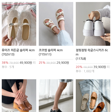
뮤이즈 히든굽 슬리퍼 4cm
코코썸 슬리퍼 4cm
점핑점핑 속굽스니커즈 6c
(702V13)
(715V11)
m
(117L8)
38%
49,900원
리
25%
29,900원
79,900
39,900
뷰수 : 5개
20%
39,900원
리
49,900
뷰수 : 1,682개