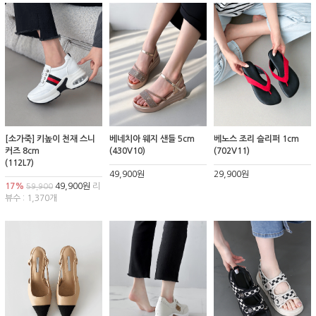
[소가죽] 키높이 천재 스니
베네치아 웨지 샌들 5cm
베노스 조리 슬리퍼 1cm
커즈 8cm
(430V10)
(702V11)
(112L7)
49,900원
29,900원
17%
49,900원
리
59,900
뷰수 : 1,370개