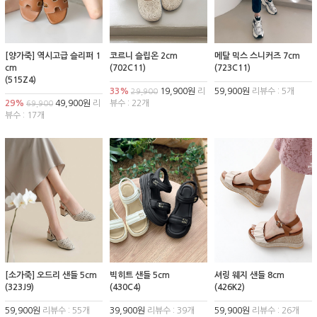
[양가죽] 역시고급 슬리퍼 1
코르니 슬립온 2cm
메탈 믹스 스니커즈 7cm
cm
(702C11)
(723C11)
(515Z4)
33%
19,900원
리
59,900원
리뷰수 : 5개
29,900
29%
49,900원
리
뷰수 : 22개
69,900
뷰수 : 17개
[소가죽] 오드리 샌들 5cm
빅히트 샌들 5cm
셔링 웨지 샌들 8cm
(323J9)
(430C4)
(426K2)
59,900원
리뷰수 : 55개
39,900원
리뷰수 : 39개
59,900원
리뷰수 : 26개