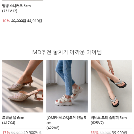
뱅뱅 스니커즈 3cm
(731V12)
10%
49,900원
44,910원
MD추천 놓치기 아까운 아이템
트윙클 뮬 6cm
[OMPHALOS]조거 샌들 5
비네츠 조리 슬리퍼 3cm
(417X4)
cm
(625V7)
(422V8)
17%
49,900원
리
33%
39,900원
59,900
59,900