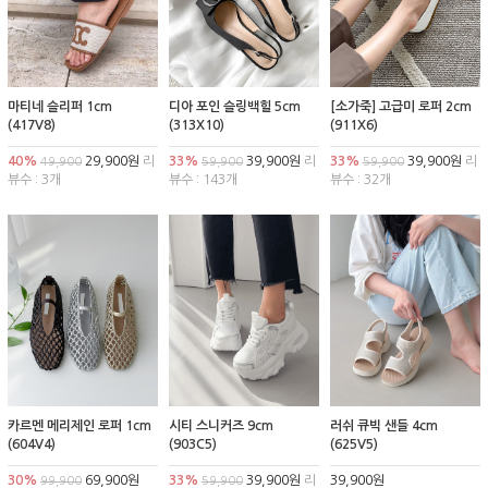
마티네 슬리퍼 1cm
디아 포인 슬링백힐 5cm
[소가죽] 고급미 로퍼 2cm
(417V8)
(313X10)
(911X6)
40%
29,900원
리
33%
39,900원
리
33%
39,900원
리
49,900
59,900
59,900
뷰수 : 3개
뷰수 : 143개
뷰수 : 32개
카르멘 메리제인 로퍼 1cm
시티 스니커즈 9cm
러쉬 큐빅 샌들 4cm
(604V4)
(903C5)
(625V5)
30%
69,900원
33%
39,900원
리
39,900원
99,900
59,900