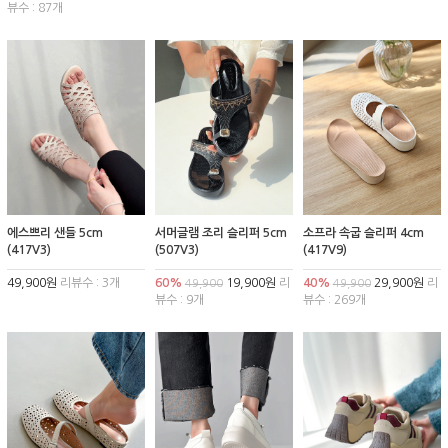
뷰수 : 87개
에스쁘리 샌들 5cm
서머글램 조리 슬리퍼 5cm
소프라 속굽 슬리퍼 4cm
(417V3)
(507V3)
(417V9)
49,900원
리뷰수 : 3개
60%
19,900원
리
40%
29,900원
리
49,900
49,900
뷰수 : 9개
뷰수 : 269개