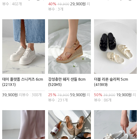
뷰수 : 402개
40%
29,900원
리
49,900
뷰수 : 3개
데이 플랫폼 스니커즈 6cm
감성충만 웨지 샌들 8cm
더블 리본 슬리퍼 5cm
(221X1)
(520H5)
(419X9)
39,900원
리뷰수 : 388개
25%
59,900원
리
50%
19,900원
리
79,900
39,900
뷰수 : 231개
뷰수 : 86개