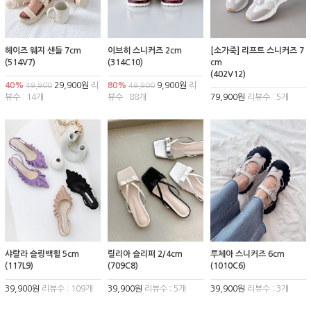
헤이즈 웨지 샌들 7cm
이브히 스니커즈 2cm
[소가죽] 리프트 스니커즈 7
(514V7)
(314C10)
cm
(402V12)
40%
29,900원
리
80%
9,900원
리
49,900
49,900
뷰수 : 14개
뷰수 : 88개
79,900원
리뷰수 : 5개
샤랄라 슬링백힐 5cm
릴리아 슬리퍼 2/4cm
루체아 스니커즈 6cm
(117L9)
(709C8)
(1010C6)
39,900원
리뷰수 : 109개
39,900원
리뷰수 : 5개
39,900원
리뷰수 : 3개