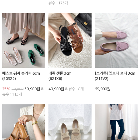
뷰수 : 173개
베스트 웨지 슬리퍼 6cm
네쥬 샌들 3cm
[소가죽] 멜로디 로퍼 3cm
(503Z2)
(621X6)
(211V2)
25%
59,900원
리
49,900원
리뷰수 : 8개
69,900원
79,900
뷰수 : 113개