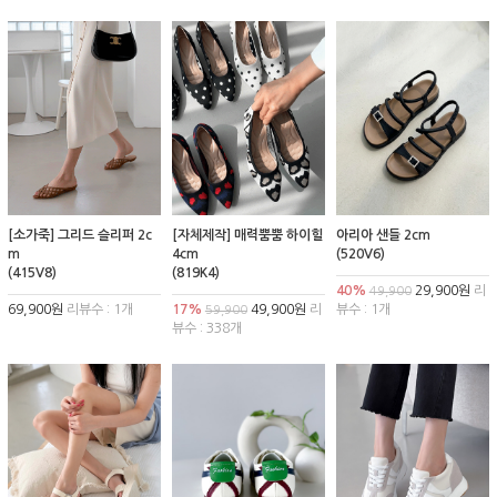
[소가죽] 그리드 슬리퍼 2c
[자체제작] 매력뿜뿜 하이힐
아리아 샌들 2cm
m
4cm
(520V6)
(415V8)
(819K4)
40%
29,900원
리
49,900
69,900원
리뷰수 : 1개
17%
49,900원
리
뷰수 : 1개
59,900
뷰수 : 338개