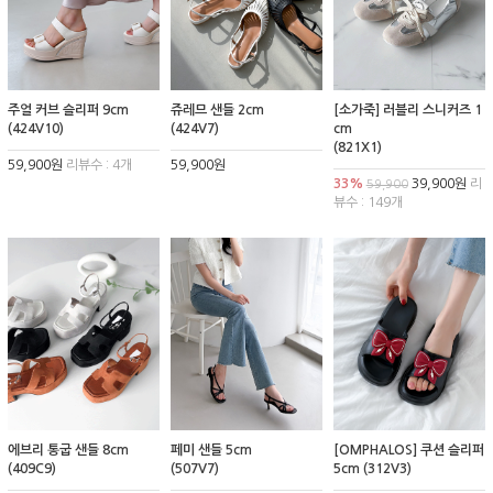
주얼 커브 슬리퍼 9cm
쥬레므 샌들 2cm
[소가죽] 러블리 스니커즈 1
(424V10)
(424V7)
cm
(821X1)
59,900원
리뷰수 : 4개
59,900원
33%
39,900원
리
59,900
뷰수 : 149개
에브리 통굽 샌들 8cm
페미 샌들 5cm
[OMPHALOS] 쿠션 슬리퍼
(409C9)
(507V7)
5cm (312V3)