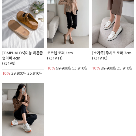
[OMPHALOS]미농 히든굽
로코헨 로퍼 1cm
[소가죽] 주시크 로퍼 2cm
슬리퍼 4cm
(731V11)
(731V10)
(731V8)
10%
59,900원
53,910원
10%
39,900원
35,910원
10%
29,900원
26,910원