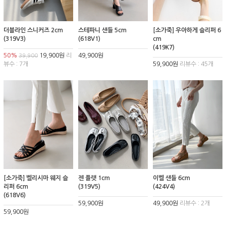
더블라인 스니커즈 2cm
스테파니 샌들 5cm
[소가죽] 우아하게 슬리퍼 6
(319V3)
(618V1)
cm
(419K7)
50%
19,900원
리
49,900원
39,900
뷰수 : 7개
59,900원
리뷰수 : 45개
[소가죽] 벨리시마 웨지 슬
젠 플랫 1cm
이벨 샌들 6cm
리퍼 6cm
(319V5)
(424V4)
(618V6)
59,900원
49,900원
리뷰수 : 2개
59,900원