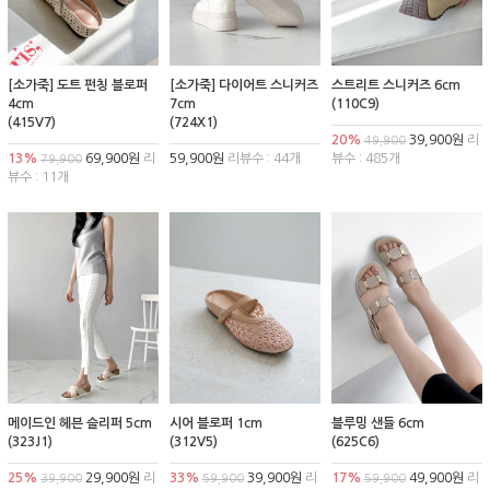
[소가죽] 도트 펀칭 블로퍼
[소가죽] 다이어트 스니커즈
스트리트 스니커즈 6cm
4cm
7cm
(110C9)
(415V7)
(724X1)
20%
39,900원
리
49,900
13%
69,900원
리
59,900원
리뷰수 : 44개
뷰수 : 485개
79,900
뷰수 : 11개
메이드인 헤븐 슬리퍼 5cm
시어 블로퍼 1cm
블루밍 샌들 6cm
(323J1)
(312V5)
(625C6)
25%
29,900원
리
33%
39,900원
리
17%
49,900원
리
39,900
59,900
59,900