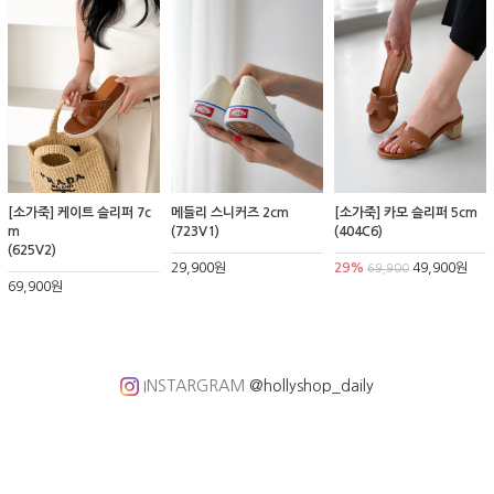
[소가죽] 케이트 슬리퍼 7c
메들리 스니커즈 2cm
[소가죽] 카모 슬리퍼 5cm
m
(723V1)
(404C6)
(625V2)
29,900원
29%
49,900원
69,900
69,900원
INSTARGRAM
@hollyshop_daily