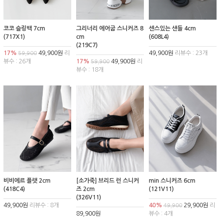
코코 슬링백 7cm
그리너리 에어굽 스니커즈 8
센스있는 샌들 4cm
(717X1)
cm
(608L4)
(219C7)
17%
49,900원
리
49,900원
리뷰수 : 23개
59,900
뷰수 : 26개
17%
49,900원
리
59,900
뷰수 : 18개
비비에르 플랫 2cm
[소가죽] 브리드 런 스니커
min 스니커즈 6cm
(418C4)
즈 2cm
(121V11)
(326V11)
49,900원
리뷰수 : 8개
40%
29,900원
리
49,900
89,900원
뷰수 : 4개