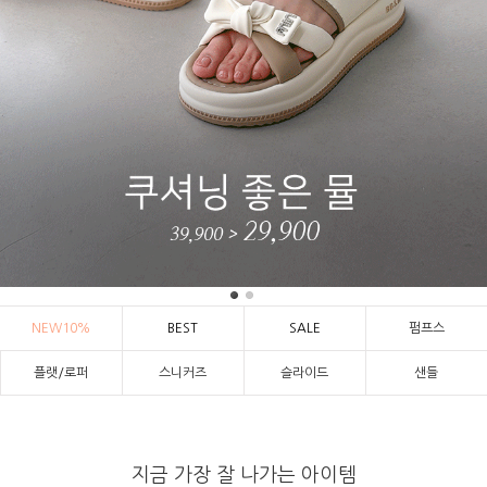
NEW10%
BEST
SALE
펌프스
플랫/로퍼
스니커즈
슬라이드
샌들
지금 가장 잘 나가는 아이템