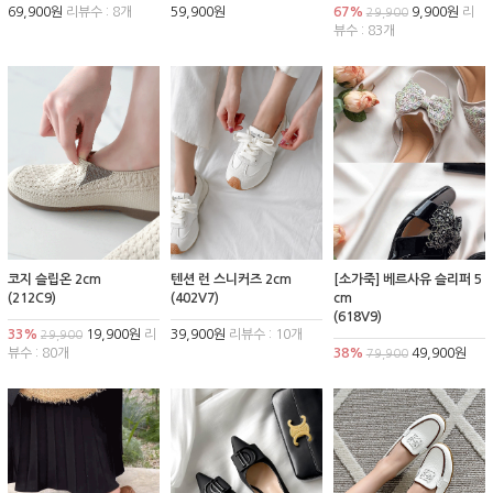
69,900원
리뷰수 : 8개
59,900원
67%
9,900원
리
29,900
뷰수 : 83개
코지 슬립온 2cm
텐션 런 스니커즈 2cm
[소가죽] 베르사유 슬리퍼 5
(212C9)
(402V7)
cm
(618V9)
33%
19,900원
리
39,900원
리뷰수 : 10개
29,900
뷰수 : 80개
38%
49,900원
79,900