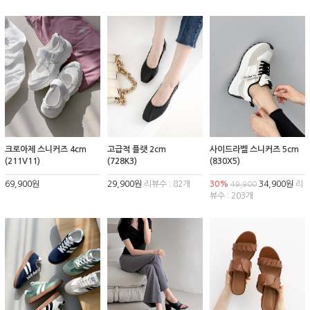
크로아제 스니커즈 4cm
고급적 플랫 2cm
사이드라벨 스니커즈 5cm
(211V11)
(728K3)
(830X5)
69,900원
29,900원
리뷰수 : 82개
30%
34,900원
리
49,900
뷰수 : 203개