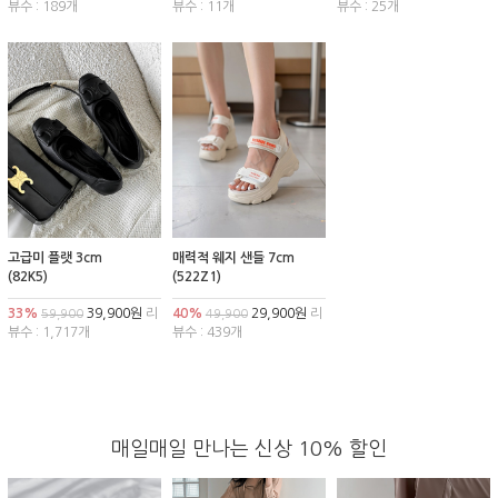
뷰수 : 189개
뷰수 : 11개
뷰수 : 25개
고급미 플랫 3cm
매력적 웨지 샌들 7cm
(82K5)
(522Z1)
33%
39,900원
리
40%
29,900원
리
59,900
49,900
뷰수 : 1,717개
뷰수 : 439개
매일매일 만나는 신상 10% 할인