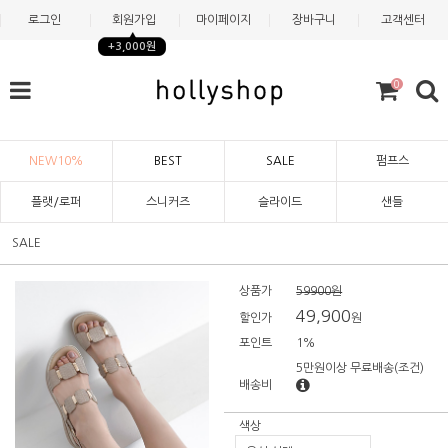
로그인
회원가입
마이페이지
장바구니
고객센터
+3,000원
0
NEW10%
BEST
SALE
펌프스
플랫/로퍼
스니커즈
슬라이드
샌들
SALE
상품가
59900원
49,900
할인가
원
포인트
1%
5만원이상 무료배송
(조건)
배송비
색상