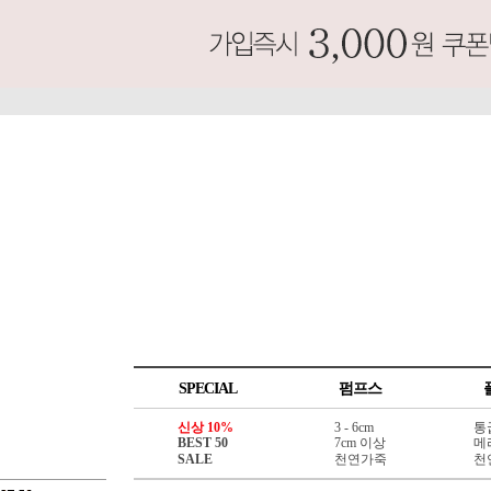
SPECIAL
펌프스
신상 10%
3 - 6cm
통
BEST 50
7cm 이상
메
SALE
천연가죽
천