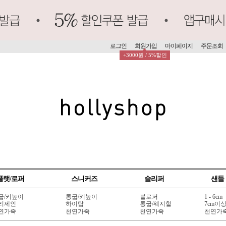
로그인
회원가입
마이페이지
주문조회
+3000원 / 5%할인
플랫/로퍼
스니커즈
슬리퍼
샌들
굽/키높이
통굽/키높이
블로퍼
1 - 6cm
리제인
하이탑
통굽/웨지힐
7cm이
연가죽
천연가죽
천연가죽
천연가