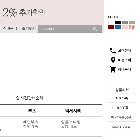
장바구니
즐겨찾기
상품리뷰
부츠
악세사리
레인부츠
양말/스타킹
상
천연가죽
깔창/패드
죽