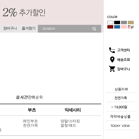
장바구니
즐겨찾기
상품리뷰
부츠
악세사리
레인부츠
양말/스타킹
상
천연가죽
깔창/패드
죽