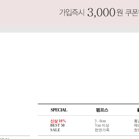
SPECIAL
펌프스
신상 10%
3 - 6cm
통
BEST 50
7cm 이상
메
SALE
천연가죽
천