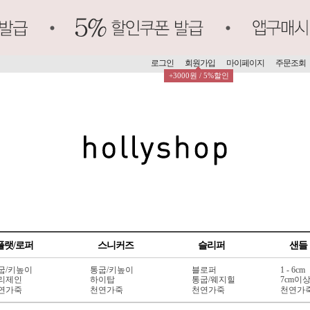
로그인
회원가입
마이페이지
주문조회
+3000원 / 5%할인
플랫/로퍼
스니커즈
슬리퍼
샌들
굽/키높이
통굽/키높이
블로퍼
1 - 6cm
리제인
하이탑
통굽/웨지힐
7cm이
연가죽
천연가죽
천연가죽
천연가