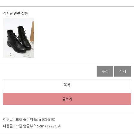
게시글 관련 상품
수정
삭제
목록
글쓰기
이전글 :
보하 슬리퍼 6cm (95G19)
다음글 :
모딜 앵클부츠 5cm (1227G9)