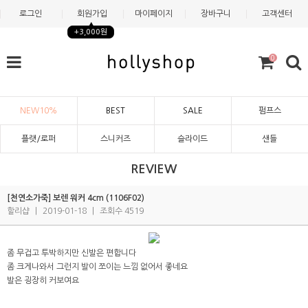
로그인
회원가입
마이페이지
장바구니
고객센터
+3,000원
0
NEW10%
BEST
SALE
펌프스
플랫/로퍼
스니커즈
슬라이드
샌들
REVIEW
[천연소가죽] 보렌 워커 4cm (1106F02)
할리샵
|
2019-01-18
|
조회수 4519
좀 무겁고 투박하지만 신발은 편합니다
좀 크게나와서 그런지 발이 쪼이는 느낌 없어서 좋네요
발은 굉장히 커보여요