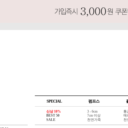
SPECIAL
펌프스
신상 10%
3 - 6cm
통
BEST 50
7cm 이상
메
SALE
천연가죽
천