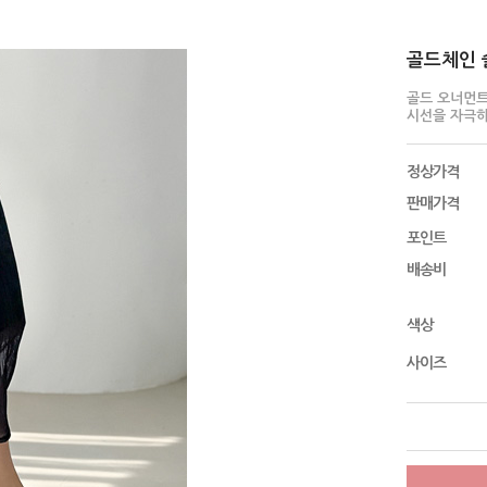
골드체인 슬
골드 오너먼
시선을 자극
정상가격
판매가격
포인트
배송비
색상
사이즈