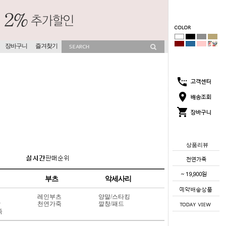
장바구니
즐겨찾기
상품리뷰
부츠
악세사리
레인부츠
양말/스타킹
상
천연가죽
깔창/패드
죽