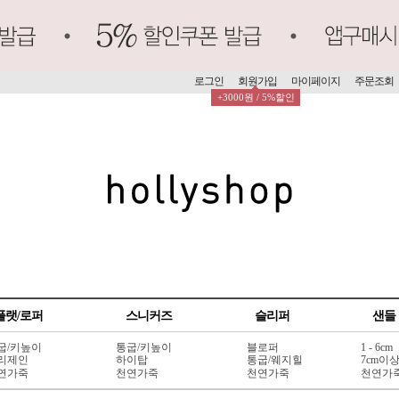
로그인
회원가입
마이페이지
주문조회
+3000원 / 5%할인
플랫/로퍼
스니커즈
슬리퍼
샌들
굽/키높이
통굽/키높이
블로퍼
1 - 6cm
리제인
하이탑
통굽/웨지힐
7cm이
연가죽
천연가죽
천연가죽
천연가