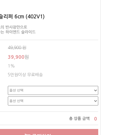
리퍼 6cm (402V1)
트의 반사광만으로
하는 하이엔드 슬라이드
49,900
원
39,900
원
1%
5만원이상 무료배송
0
총 상품 금액