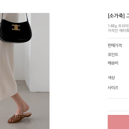
[소가죽] 
148g 프리
지적인 애티튜
판매가격
포인트
배송비
색상
사이즈