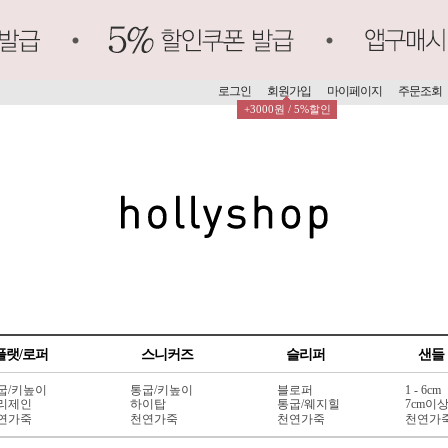
로그인
회원가입
마이페이지
주문조회
+3000원 / 5%할인
플랫/로퍼
스니커즈
슬리퍼
샌들
굽/키높이
통굽/키높이
블로퍼
1 - 6cm
리제인
하이탑
통굽/웨지힐
7cm이
연가죽
천연가죽
천연가죽
천연가