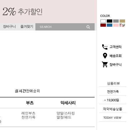
장바구니
즐겨찾기
상품리뷰
부츠
악세사리
레인부츠
양말/스타킹
상
천연가죽
깔창/패드
죽