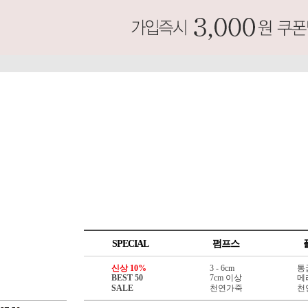
SPECIAL
펌프스
신상 10%
3 - 6cm
통
BEST 50
7cm 이상
메
SALE
천연가죽
천