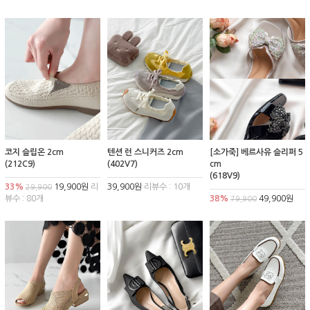
코지 슬립온 2cm
텐션 런 스니커즈 2cm
[소가죽] 베르사유 슬리퍼 5
(212C9)
(402V7)
cm
(618V9)
33%
19,900원
리
39,900원
리뷰수 : 10개
29,900
뷰수 : 80개
38%
49,900원
79,900