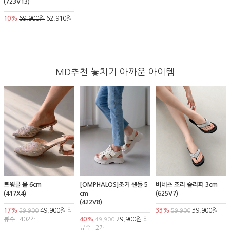
(723V13)
10%
69,900원
62,910원
MD추천 놓치기 아까운 아이템
트윙클 뮬 6cm
[OMPHALOS]조거 샌들 5
비네츠 조리 슬리퍼 3cm
(417X4)
cm
(625V7)
(422V8)
17%
49,900원
리
33%
39,900원
59,900
59,900
뷰수 : 402개
40%
29,900원
리
49,900
뷰수 : 2개