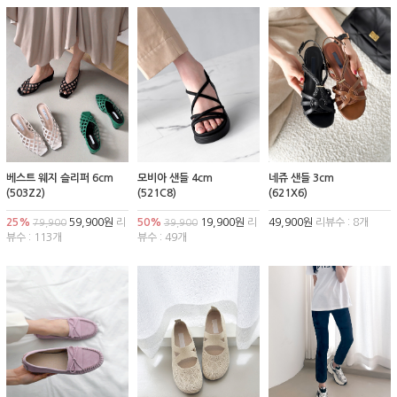
베스트 웨지 슬리퍼 6cm
모비아 샌들 4cm
네쥬 샌들 3cm
(503Z2)
(521C8)
(621X6)
25%
59,900원
리
50%
19,900원
리
49,900원
리뷰수 : 8개
79,900
39,900
뷰수 : 113개
뷰수 : 49개