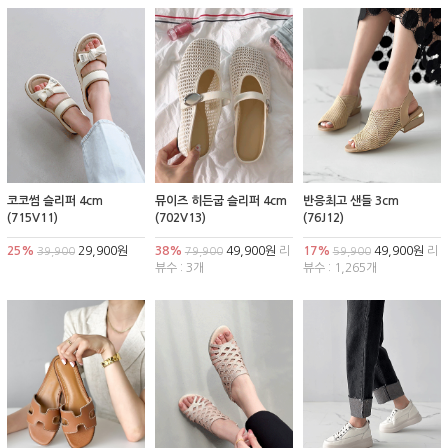
코코썸 슬리퍼 4cm
뮤이즈 히든굽 슬리퍼 4cm
반응최고 샌들 3cm
(715V11)
(702V13)
(76J12)
25%
29,900원
38%
49,900원
리
17%
49,900원
리
39,900
79,900
59,900
뷰수 : 3개
뷰수 : 1,265개