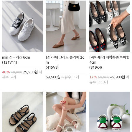
min 스니커즈 6cm
[소가죽] 그리드 슬리퍼 2c
[자체제작] 매력뿜뿜 하이힐
(121V11)
m
4cm
(415V8)
(819K4)
40%
29,900원
리
49,900
뷰수 : 4개
69,900원
리뷰수 : 1개
17%
49,900원
리
59,900
뷰수 : 338개