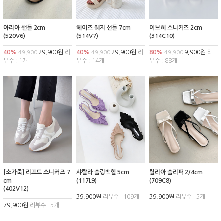
아리아 샌들 2cm
헤이즈 웨지 샌들 7cm
이브히 스니커즈 2cm
(520V6)
(514V7)
(314C10)
40%
29,900원
리
40%
29,900원
리
80%
9,900원
리
49,900
49,900
49,900
뷰수 : 1개
뷰수 : 14개
뷰수 : 88개
[소가죽] 리프트 스니커즈 7
샤랄라 슬링백힐 5cm
릴리아 슬리퍼 2/4cm
cm
(117L9)
(709C8)
(402V12)
39,900원
리뷰수 : 109개
39,900원
리뷰수 : 5개
79,900원
리뷰수 : 5개