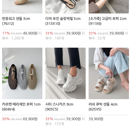
반응최고 샌들 3cm
디아 포인 슬링백힐 5cm
[소가죽] 고급미 로퍼 2cm
(76J12)
(313X10)
(911X6)
17%
49,900원
리
33%
39,900원
리
33%
39,900원
리
59,900
59,900
59,900
뷰수 : 1,265개
뷰수 : 143개
뷰수 : 32개
카르멘 메리제인 로퍼 1cm
시티 스니커즈 9cm
러쉬 큐빅 샌들 4cm
(604V4)
(903C5)
(625V5)
30%
69,900원
33%
39,900원
리
39,900원
99,900
59,900
뷰수 : 173개