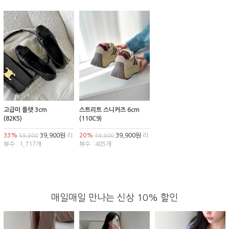
고급미 플랫 3cm
스트리트 스니커즈 6cm
(82K5)
(110C9)
33%
39,900원
리
20%
39,900원
리
59,900
49,900
뷰수 : 1,717개
뷰수 : 485개
매일매일 만나는 신상 10% 할인