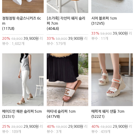
점핑점핑 속굽스니커즈 6c
[소가죽] 각선미 웨지 슬리
시어 블로퍼 1cm
m
퍼 7cm
(312V5)
(117L8)
(404L6)
33%
39,900원
리
59,900
20%
39,900원
리
33%
39,900원
리
뷰수 : 11개
49,900
59,900
뷰수 : 1,682개
뷰수 : 579개
메이드인 헤븐 슬리퍼 5cm
마티네 슬리퍼 1cm
매력적 웨지 샌들 7cm
(323J1)
(417V8)
(522Z1)
25%
29,900원
리
40%
29,900원
리
40%
29,900원
리
39,900
49,900
49,900
뷰수 : 189개
뷰수 : 3개
뷰수 : 439개