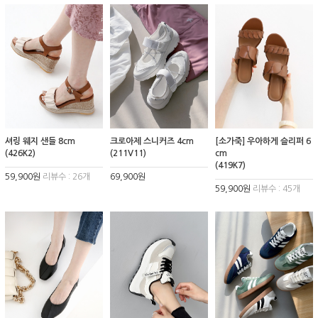
셔링 웨지 샌들 8cm
크로아제 스니커즈 4cm
[소가죽] 우아하게 슬리퍼 6
(426K2)
(211V11)
cm
(419K7)
59,900원
리뷰수 : 26개
69,900원
59,900원
리뷰수 : 45개