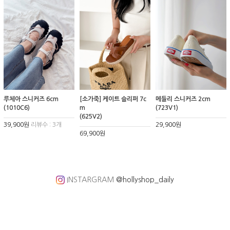
루체아 스니커즈 6cm
[소가죽] 케이트 슬리퍼 7c
메들리 스니커즈 2cm
(1010C6)
m
(723V1)
(625V2)
39,900원
리뷰수 : 3개
29,900원
69,900원
INSTARGRAM
@hollyshop_daily