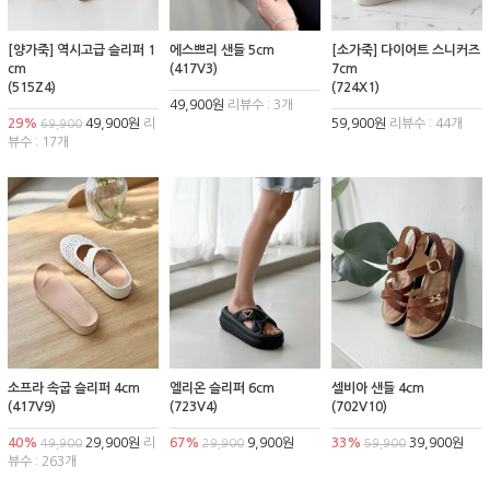
[양가죽] 역시고급 슬리퍼 1
에스쁘리 샌들 5cm
[소가죽] 다이어트 스니커즈
cm
(417V3)
7cm
(515Z4)
(724X1)
49,900원
리뷰수 : 3개
29%
49,900원
리
59,900원
리뷰수 : 44개
69,900
뷰수 : 17개
소프라 속굽 슬리퍼 4cm
엘리온 슬리퍼 6cm
셀비아 샌들 4cm
(417V9)
(723V4)
(702V10)
40%
29,900원
리
67%
9,900원
33%
39,900원
49,900
29,900
59,900
뷰수 : 263개