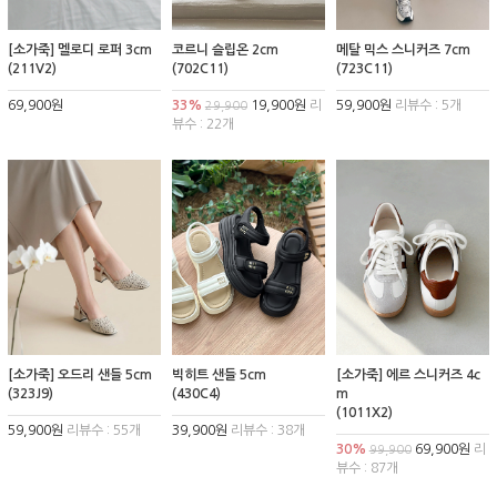
[소가죽] 멜로디 로퍼 3cm
코르니 슬립온 2cm
메탈 믹스 스니커즈 7cm
(211V2)
(702C11)
(723C11)
69,900원
33%
19,900원
리
59,900원
리뷰수 : 5개
29,900
뷰수 : 22개
[소가죽] 오드리 샌들 5cm
빅히트 샌들 5cm
[소가죽] 에르 스니커즈 4c
(323J9)
(430C4)
m
(1011X2)
59,900원
리뷰수 : 55개
39,900원
리뷰수 : 38개
30%
69,900원
리
99,900
뷰수 : 87개