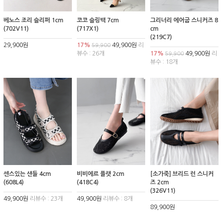
베노스 조리 슬리퍼 1cm
코코 슬링백 7cm
그리너리 에어굽 스니커즈 8
(702V11)
(717X1)
cm
(219C7)
29,900원
17%
49,900원
리
59,900
뷰수 : 26개
17%
49,900원
리
59,900
뷰수 : 18개
센스있는 샌들 4cm
비비에르 플랫 2cm
[소가죽] 브리드 런 스니커
(608L4)
(418C4)
즈 2cm
(326V11)
49,900원
리뷰수 : 23개
49,900원
리뷰수 : 8개
89,900원