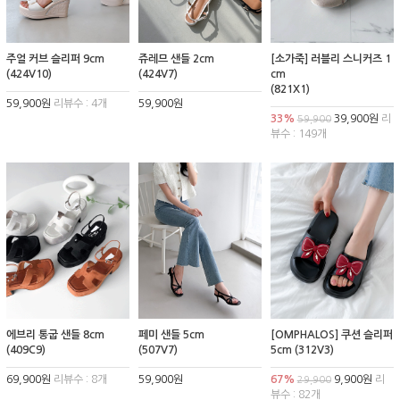
주얼 커브 슬리퍼 9cm
쥬레므 샌들 2cm
[소가죽] 러블리 스니커즈 1
(424V10)
(424V7)
cm
(821X1)
59,900원
리뷰수 : 4개
59,900원
33%
39,900원
리
59,900
뷰수 : 149개
에브리 통굽 샌들 8cm
페미 샌들 5cm
[OMPHALOS] 쿠션 슬리퍼
(409C9)
(507V7)
5cm (312V3)
69,900원
리뷰수 : 8개
59,900원
67%
9,900원
리
29,900
뷰수 : 82개