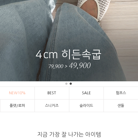
NEW10%
BEST
SALE
펌프스
플랫/로퍼
스니커즈
슬라이드
샌들
지금 가장 잘 나가는 아이템