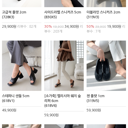
고급적 플랫 2cm
사이드라벨 스니커즈 5cm
더블라인 스니커즈 2cm
(728K3)
(830X5)
(319V3)
29,900원
리뷰수 : 82개
30%
34,900원
리
50%
19,900원
리
49,900
39,900
뷰수 : 203개
뷰수 : 7개
스테파니 샌들 5cm
[소가죽] 벨리시마 웨지 슬
젠 플랫 1cm
(618V1)
리퍼 6cm
(319V5)
(618V6)
49,900원
59,900원
59,900원