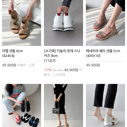
이벨 샌들 6cm
[소가죽] 키높이 천재 스니
베네치아 웨지 샌들 5cm
(424V4)
커즈 8cm
(430V10)
(112L7)
49,900원
리뷰수 : 2개
49,900원
17%
49,900원
리
59,900
뷰수 : 1,370개