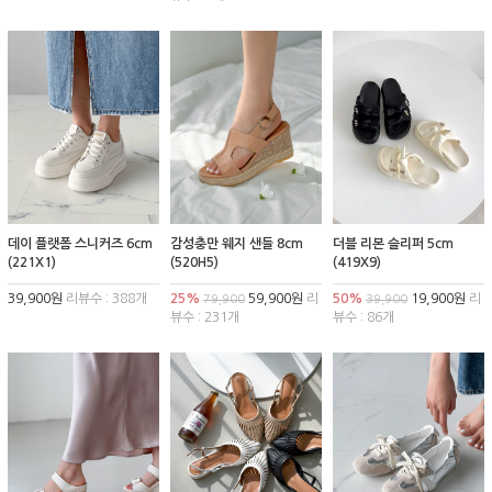
데이 플랫폼 스니커즈 6cm
감성충만 웨지 샌들 8cm
더블 리본 슬리퍼 5cm
(221X1)
(520H5)
(419X9)
39,900원
리뷰수 : 388개
25%
59,900원
리
50%
19,900원
리
79,900
39,900
뷰수 : 231개
뷰수 : 86개