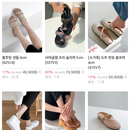
블루밍 샌들 6cm
서머글램 조리 슬리퍼 5cm
[소가죽] 도트 펀칭 블로퍼
(625C6)
(507V3)
4cm
(415V7)
17%
49,900원
리
60%
19,900원
리
59,900
49,900
뷰수 : 25개
뷰수 : 7개
13%
69,900원
리
79,900
뷰수 : 11개