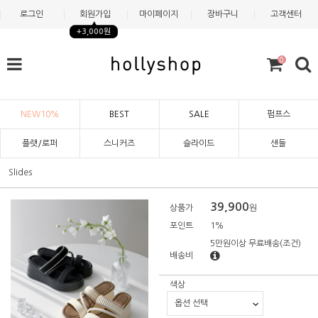
로그인
회원가입
마이페이지
장바구니
고객센터
+3,000원
0
NEW10%
BEST
SALE
펌프스
플랫/로퍼
스니커즈
슬라이드
샌들
Slides
39,900
상품가
원
포인트
1%
5만원이상 무료배송
(조건)
배송비
색상