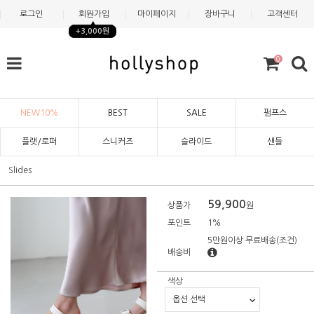
로그인
회원가입
마이페이지
장바구니
고객센터
+3,000원
0
NEW10%
BEST
SALE
펌프스
플랫/로퍼
스니커즈
슬라이드
샌들
Slides
59,900
상품가
원
포인트
1%
5만원이상 무료배송
(조건)
배송비
색상