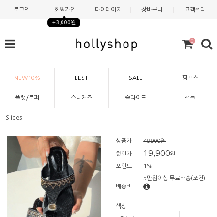
로그인
회원가입
마이페이지
장바구니
고객센터
+3,000원
0
NEW10%
BEST
SALE
펌프스
플랫/로퍼
스니커즈
슬라이드
샌들
Slides
상품가
49900원
19,900
할인가
원
포인트
1%
5만원이상 무료배송
(조건)
배송비
색상