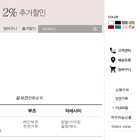
장바구니
즐겨찾기
상품리뷰
부츠
악세사리
레인부츠
양말/스타킹
상
천연가죽
깔창/패드
죽