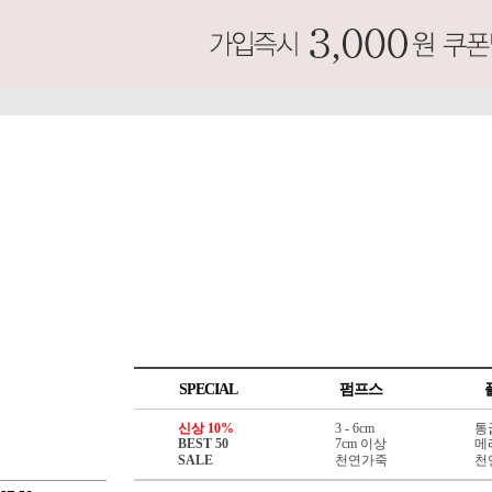
SPECIAL
펌프스
신상 10%
3 - 6cm
통
BEST 50
7cm 이상
메
SALE
천연가죽
천