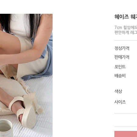
헤이즈 웨지
7cm 힐임에
편안하게 레
정상가격
판매가격
포인트
배송비
색상
사이즈