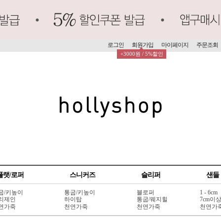
로그인
회원가입
마이페이지
주문조회
+3000원 / 5%할인
플랫/로퍼
스니커즈
슬리퍼
샌들
굽/키높이
통굽/키높이
블로퍼
1 - 6cm
리제인
하이탑
통굽/웨지힐
7cm이
연가죽
천연가죽
천연가죽
천연가