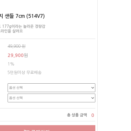
 샌들 7cm (514V7)
도 177g이라는 놀라운 경량감
그라인을 살려요
49,900
원
29,900
원
1%
5만원이상 무료배송
0
총 상품 금액