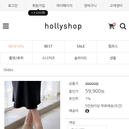
로그인
회원가입
마이페이지
장바구니
고객센터
+3,000원
0
NEW10%
BEST
SALE
펌프스
플랫/로퍼
스니커즈
슬라이드
샌들
Slides
상품가
99900원
59,900
할인가
원
포인트
1%
5만원이상 무료배송
(조건)
배송비
색상