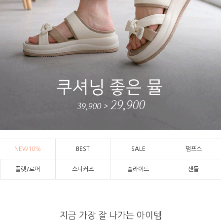
NEW10%
BEST
SALE
펌프스
플랫/로퍼
스니커즈
슬라이드
샌들
지금 가장 잘 나가는 아이템