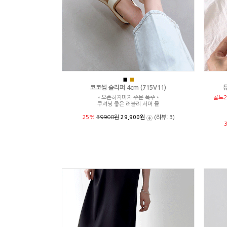
■
■
코코썸 슬리퍼 4cm (715V11)
뮤
＊오픈하자마자 주문 폭주＊
골드2
쿠셔닝 좋은 러블리 서머 뮬
25%
39900원
29,900원
(리뷰: 3)