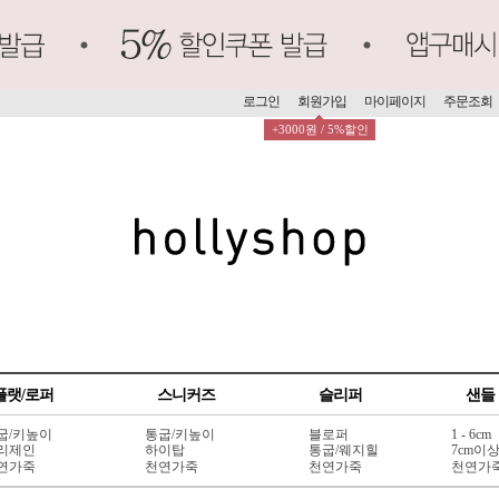
로그인
회원가입
마이페이지
주문조회
+3000원 / 5%할인
플랫/로퍼
스니커즈
슬리퍼
샌들
굽/키높이
통굽/키높이
블로퍼
1 - 6cm
리제인
하이탑
통굽/웨지힐
7cm이
연가죽
천연가죽
천연가죽
천연가