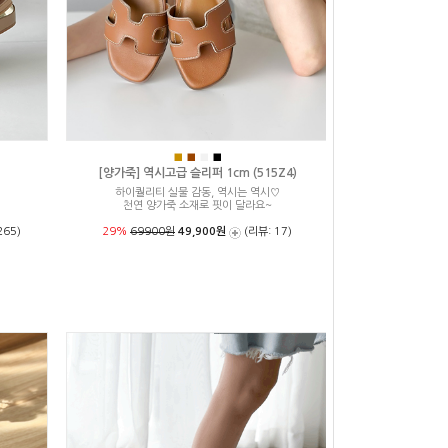
■
■
■
■
[양가죽] 역시고급 슬리퍼 1cm (515Z4)
하이퀄리티 실물 감동, 역시는 역시♡
천연 양가죽 소재로 핏이 달라요~
265)
29%
69900원
49,900원
(리뷰: 17)