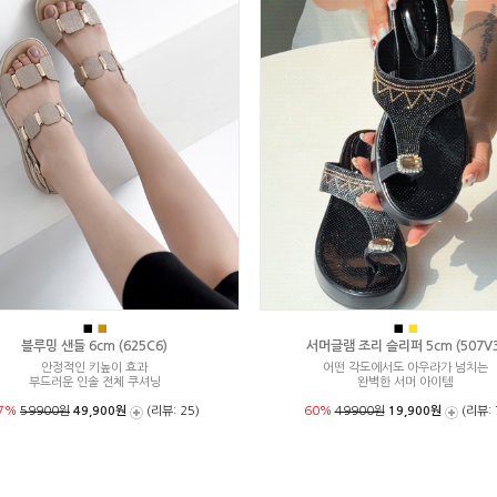
■
■
■
■
블루밍 샌들 6cm (625C6)
서머글램 조리 슬리퍼 5cm (507V3
안정적인 키높이 효과
어떤 각도에서도 아우라가 넘치는
부드러운 인솔 전체 쿠셔닝
완벽한 서머 아이템
7%
59900원
49,900원
(리뷰: 25)
60%
49900원
19,900원
(리뷰: 