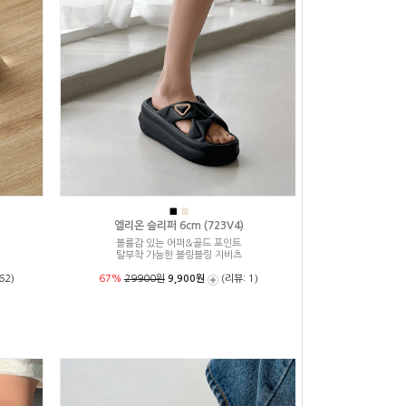
■
■
)
엘리온 슬리퍼 6cm (723V4)
볼륨감 있는 어퍼&골드 포인트
탈부착 가능한 블링블링 지비츠
62)
67%
29900원
9,900원
(리뷰: 1)