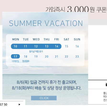
SPECIAL
펌프스
신상 10%
3 - 6cm
통
BEST 50
7cm 이상
메
SALE
천연가죽
천
오늘 하루 보지않기
닫기