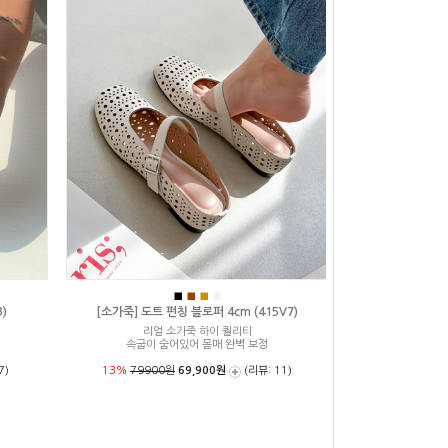
■
■
■
■
)
[소가죽] 도트 펀칭 블로퍼 4cm (415V7)
리얼 소가죽 하이 퀄리티
속굽이 숨어있어 몸매 완벽 보정
7)
13%
79900원
69,900원
(리뷰: 11)