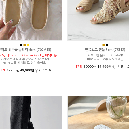
■
■
■
■
■
이즈 히든굽 슬리퍼 4cm (702V13)
반응최고 샌들 3cm (76J12)
45, 베이지230,235size 8/21일 예약배송
럭셔리한 분위기 그대로~♥
다가오는 계절에 누구보다 사랑스럽게
바람 솔솔~ 너무 시원해요:))
4cm 속굽, 데일리로 신기 좋아요
17%
59900원
49,900원
(리뷰: 1,
38%
79900원
49,900원
(리뷰: 3)