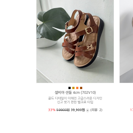
■
■
■
■
셀비아 샌들 4cm (702V10)
골드 디테일이 더해진 고급스러운 디자인
신고 벗기 편한 벨크로 타입
33%
59900원
39,900원
(리뷰: 2)
1