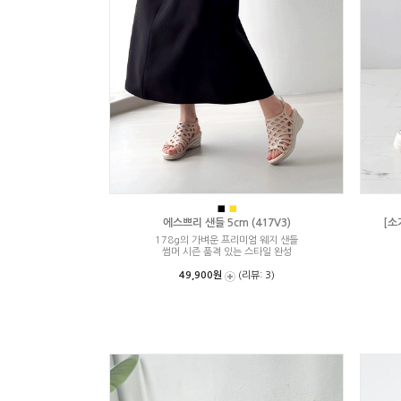
■
■
에스쁘리 샌들 5cm (417V3)
[소
178g의 가벼운 프리미엄 웨지 샌들
썸머 시즌 품격 있는 스타일 완성
49,900원
(리뷰: 3)