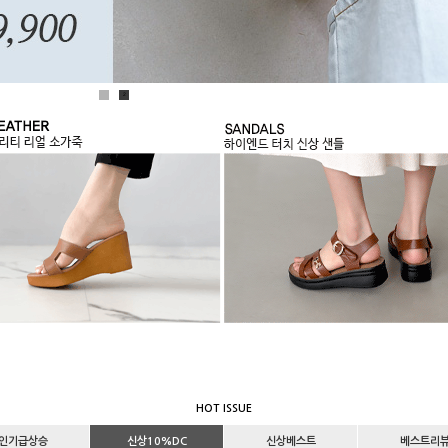
1
2
HOT ISSUE
인기급상승
신상10%DC
신상베스트
베스트리