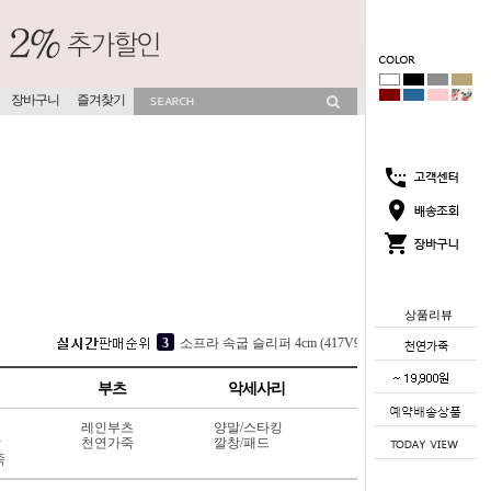
장바구니
즐겨찾기
상품리뷰
5
[OMPHALOS] 쿠션 슬리퍼 5cm (312V3)
1
코코썸 슬리퍼 4cm (715V11)
부츠
악세사리
2
뮤이즈 히든굽 슬리퍼 4cm (702V13)
레인부츠
양말/스타킹
3
소프라 속굽 슬리퍼 4cm (417V9)
상
천연가죽
깔창/패드
죽
4
메이드인 헤븐 슬리퍼 5cm (323J1)