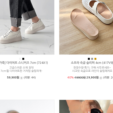
■
■
■
■
■
가죽] 다이어트 스니커즈 7cm (724X1)
소프라 속굽 슬리퍼 4cm (417V9
고급스러운 소재 장착
한정수량 특가, 구매 서두르세요~
7cm힐 다이어트한 거처럼 슬림하게-
시크릿 속굽으로 라인이 슬림해져요
59,900원
(리뷰: 44)
40%
49900원
29,900원
(리뷰: 2