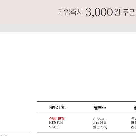
SPECIAL
펌프스
신상 10%
3 - 6cm
통
BEST 50
7cm 이상
메
SALE
천연가죽
천