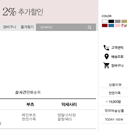
장바구니
즐겨찾기
상품리뷰
부츠
악세사리
레인부츠
양말/스타킹
상
천연가죽
깔창/패드
죽