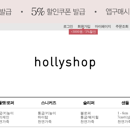
로그인
회원가입
마이페이지
주문조회
+3000원 / 5%할인
플랫/로퍼
스니커즈
슬리퍼
샌들
굽/키높이
통굽/키높이
블로퍼
1 - 6cm
리제인
하이탑
통굽/웨지힐
7cm이
연가죽
천연가죽
천연가죽
천연가