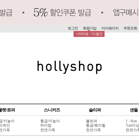
로그인
회원가입
마이페이지
주문조회
+3000원 / 5%할인
플랫/로퍼
스니커즈
슬리퍼
샌들
굽/키높이
통굽/키높이
블로퍼
1 - 6cm
리제인
하이탑
통굽/웨지힐
7cm이
연가죽
천연가죽
천연가죽
천연가