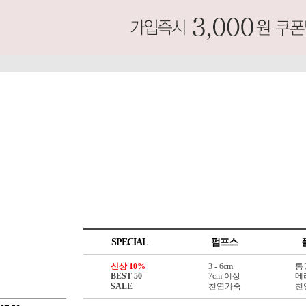
SPECIAL
펌프스
신상 10%
3 - 6cm
통
BEST 50
7cm 이상
메
SALE
천연가죽
천