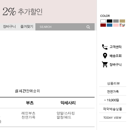
장바구니
즐겨찾기
상품리뷰
부츠
악세사리
레인부츠
양말/스타킹
상
천연가죽
깔창/패드
죽