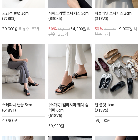
고급적 플랫 2cm
사이드라벨 스니커즈 5cm
더블라인 스니커즈 2cm
(728K3)
(830X5)
(319V3)
29,900원
리뷰수 : 82개
30%
34,900원
리
50%
19,900원
리
49,900
39,900
뷰수 : 203개
뷰수 : 7개
스테파니 샌들 5cm
[소가죽] 벨리시마 웨지 슬
젠 플랫 1cm
(618V1)
리퍼 6cm
(319V5)
(618V6)
49,900원
59,900원
59,900원