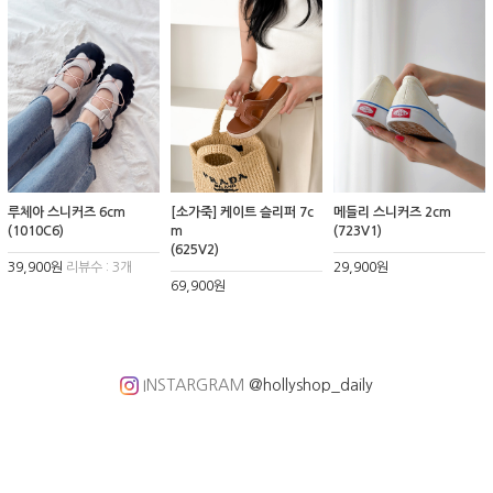
루체아 스니커즈 6cm
[소가죽] 케이트 슬리퍼 7c
메들리 스니커즈 2cm
(1010C6)
m
(723V1)
(625V2)
39,900원
리뷰수 : 3개
29,900원
69,900원
INSTARGRAM
@hollyshop_daily