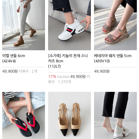
이벨 샌들 6cm
[소가죽] 키높이 천재 스니
베네치아 웨지 샌들 5cm
(424V4)
커즈 8cm
(430V10)
(112L7)
49,900원
리뷰수 : 2개
49,900원
17%
49,900원
리
59,900
뷰수 : 1,370개