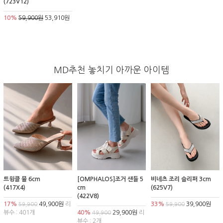
(723V12)
10%
59,900원
53,910원
MD추천 놓치기 아까운 아이템
트윙클 뮬 6cm
[OMPHALOS]조거 샌들 5
비네츠 조리 슬리퍼 3cm
(417X4)
cm
(625V7)
(422V8)
17%
49,900원
리
33%
39,900원
59,900
59,900
뷰수 : 401개
40%
29,900원
리
49,900
뷰수 : 2개