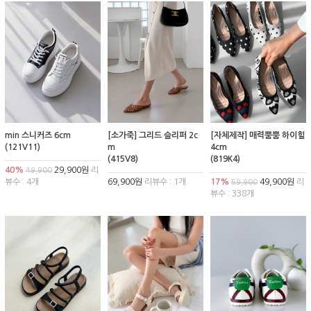
min 스니커즈 6cm
[소가죽] 그리드 슬리퍼 2c
[자체제작] 매력뿜뿜 하이힐
(121V11)
m
4cm
(415V8)
(819K4)
40%
29,900원
리
49,900
뷰수 : 4개
69,900원
리뷰수 : 1개
17%
49,900원
리
59,900
뷰수 : 338개