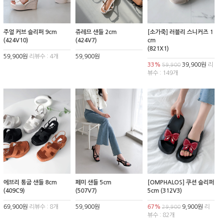
주얼 커브 슬리퍼 9cm
쥬레므 샌들 2cm
[소가죽] 러블리 스니커즈 1
(424V10)
(424V7)
cm
(821X1)
59,900원
리뷰수 : 4개
59,900원
33%
39,900원
리
59,900
뷰수 : 149개
에브리 통굽 샌들 8cm
페미 샌들 5cm
[OMPHALOS] 쿠션 슬리퍼
(409C9)
(507V7)
5cm (312V3)
69,900원
리뷰수 : 8개
59,900원
67%
9,900원
리
29,900
뷰수 : 82개