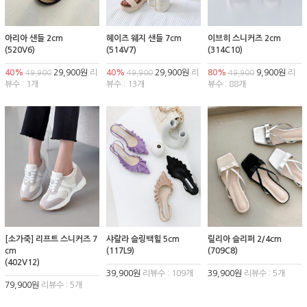
아리아 샌들 2cm
헤이즈 웨지 샌들 7cm
이브히 스니커즈 2cm
(520V6)
(514V7)
(314C10)
40%
29,900원
리
40%
29,900원
리
80%
9,900원
리
49,900
49,900
49,900
뷰수 : 1개
뷰수 : 13개
뷰수 : 88개
[소가죽] 리프트 스니커즈 7
샤랄라 슬링백힐 5cm
릴리아 슬리퍼 2/4cm
cm
(117L9)
(709C8)
(402V12)
39,900원
리뷰수 : 109개
39,900원
리뷰수 : 5개
79,900원
리뷰수 : 5개