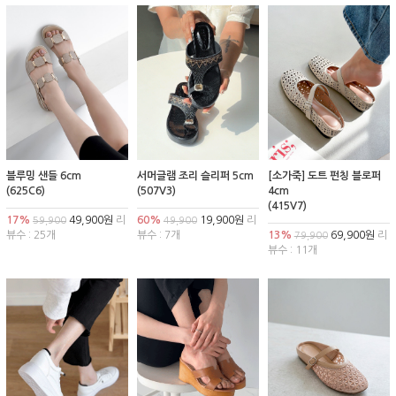
블루밍 샌들 6cm
서머글램 조리 슬리퍼 5cm
[소가죽] 도트 펀칭 블로퍼
(625C6)
(507V3)
4cm
(415V7)
17%
49,900원
리
60%
19,900원
리
59,900
49,900
뷰수 : 25개
뷰수 : 7개
13%
69,900원
리
79,900
뷰수 : 11개