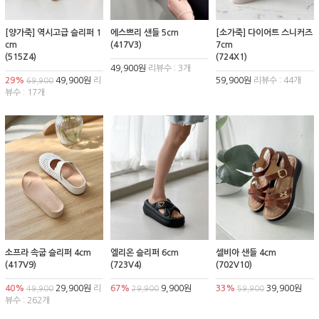
[양가죽] 역시고급 슬리퍼 1
에스쁘리 샌들 5cm
[소가죽] 다이어트 스니커즈
cm
(417V3)
7cm
(515Z4)
(724X1)
49,900원
리뷰수 : 3개
29%
49,900원
리
59,900원
리뷰수 : 44개
69,900
뷰수 : 17개
소프라 속굽 슬리퍼 4cm
엘리온 슬리퍼 6cm
셀비아 샌들 4cm
(417V9)
(723V4)
(702V10)
40%
29,900원
리
67%
9,900원
33%
39,900원
49,900
29,900
59,900
뷰수 : 262개