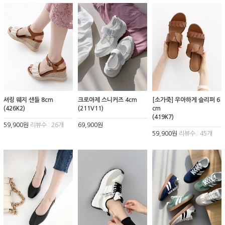
셔링 웨지 샌들 8cm
크로아제 스니커즈 4cm
[소가죽] 우아하게 슬리퍼 6
(426K2)
(211V11)
cm
(419K7)
59,900원
리뷰수 : 26개
69,900원
59,900원
리뷰수 : 45개