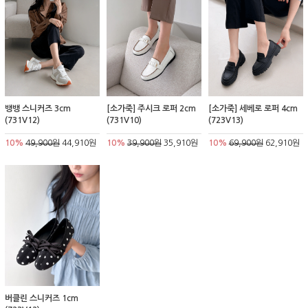
뱅뱅 스니커즈 3cm
[소가죽] 주시크 로퍼 2cm
[소가죽] 세베로 로퍼 4cm
(731V12)
(731V10)
(723V13)
10%
49,900원
44,910원
10%
39,900원
35,910원
10%
69,900원
62,910원
버클린 스니커즈 1cm