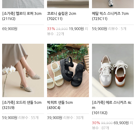
[소가죽] 멜로디 로퍼 3cm
코르니 슬립온 2cm
메탈 믹스 스니커즈 7cm
(211V2)
(702C11)
(723C11)
69,900원
33%
19,900원
리
59,900원
리뷰수 : 5개
29,900
뷰수 : 22개
[소가죽] 오드리 샌들 5cm
빅히트 샌들 5cm
[소가죽] 에르 스니커즈 4c
(323J9)
(430C4)
m
(1011X2)
59,900원
리뷰수 : 55개
39,900원
리뷰수 : 38개
30%
69,900원
리
99,900
뷰수 : 87개