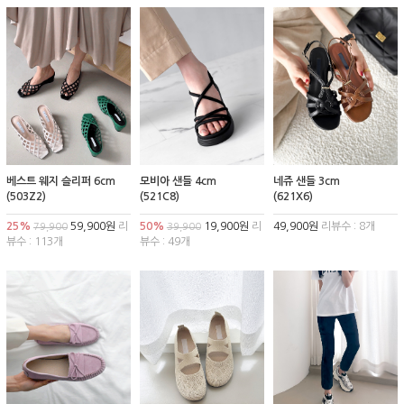
베스트 웨지 슬리퍼 6cm
모비아 샌들 4cm
네쥬 샌들 3cm
(503Z2)
(521C8)
(621X6)
25%
59,900원
리
50%
19,900원
리
49,900원
리뷰수 : 8개
79,900
39,900
뷰수 : 113개
뷰수 : 49개