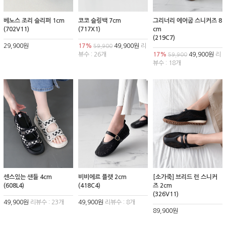
베노스 조리 슬리퍼 1cm
코코 슬링백 7cm
그리너리 에어굽 스니커즈 8
(702V11)
(717X1)
cm
(219C7)
29,900원
17%
49,900원
리
59,900
뷰수 : 26개
17%
49,900원
리
59,900
뷰수 : 18개
센스있는 샌들 4cm
비비에르 플랫 2cm
[소가죽] 브리드 런 스니커
(608L4)
(418C4)
즈 2cm
(326V11)
49,900원
리뷰수 : 23개
49,900원
리뷰수 : 8개
89,900원