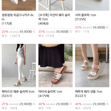
점핑점핑 속굽스니커즈 6c
[소가죽] 각선미 웨지 슬리
시어 블로퍼 1cm
m
퍼 7cm
(312V5)
(117L8)
(404L6)
33%
39,900원
리
59,900
20%
39,900원
리
33%
39,900원
리
뷰수 : 11개
49,900
59,900
뷰수 : 1,682개
뷰수 : 579개
메이드인 헤븐 슬리퍼 5cm
마티네 슬리퍼 1cm
매력적 웨지 샌들 7cm
(323J1)
(417V8)
(522Z1)
25%
29,900원
리
40%
29,900원
리
40%
29,900원
리
39,900
49,900
49,900
뷰수 : 189개
뷰수 : 3개
뷰수 : 439개