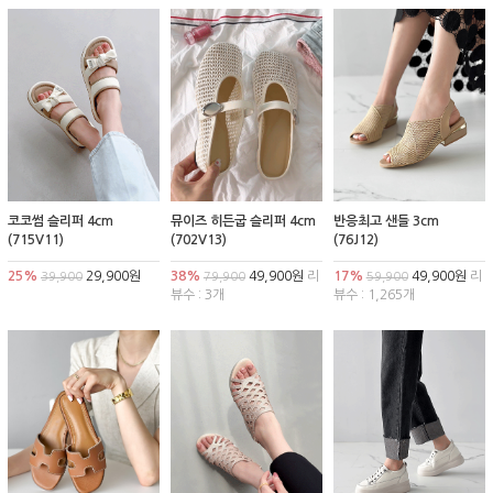
코코썸 슬리퍼 4cm
뮤이즈 히든굽 슬리퍼 4cm
반응최고 샌들 3cm
(715V11)
(702V13)
(76J12)
25%
29,900원
38%
49,900원
리
17%
49,900원
리
39,900
79,900
59,900
뷰수 : 3개
뷰수 : 1,265개