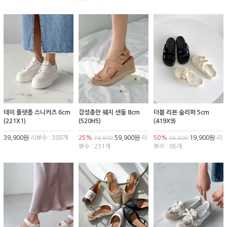
데이 플랫폼 스니커즈 6cm
감성충만 웨지 샌들 8cm
더블 리본 슬리퍼 5cm
(221X1)
(520H5)
(419X9)
39,900원
리뷰수 : 388개
25%
59,900원
리
50%
19,900원
리
79,900
39,900
뷰수 : 231개
뷰수 : 86개