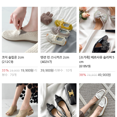
코지 슬립온 2cm
텐션 런 스니커즈 2cm
[소가죽] 베르사유 슬리퍼 5
(212C9)
(402V7)
cm
(618V9)
33%
19,900원
리
39,900원
리뷰수 : 10개
29,900
뷰수 : 79개
38%
49,900원
79,900