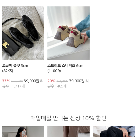
고급미 플랫 3cm
스트리트 스니커즈 6cm
(82K5)
(110C9)
33%
39,900원
리
20%
39,900원
리
59,900
49,900
뷰수 : 1,717개
뷰수 : 485개
매일매일 만나는 신상 10% 할인