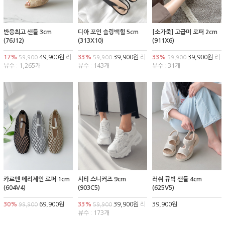
반응최고 샌들 3cm
디아 포인 슬링백힐 5cm
[소가죽] 고급미 로퍼 2cm
(76J12)
(313X10)
(911X6)
17%
49,900원
리
33%
39,900원
리
33%
39,900원
리
59,900
59,900
59,900
뷰수 : 1,265개
뷰수 : 143개
뷰수 : 31개
카르멘 메리제인 로퍼 1cm
시티 스니커즈 9cm
러쉬 큐빅 샌들 4cm
(604V4)
(903C5)
(625V5)
30%
69,900원
33%
39,900원
리
39,900원
99,900
59,900
뷰수 : 173개