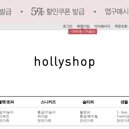
로그인
회원가입
마이페이지
주문조회
+3000원 / 5%할인
플랫/로퍼
스니커즈
슬리퍼
샌들
굽/키높이
통굽/키높이
블로퍼
1 - 6cm
리제인
하이탑
통굽/웨지힐
7cm이
연가죽
천연가죽
천연가죽
천연가