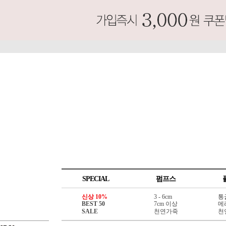
SPECIAL
펌프스
신상 10%
3 - 6cm
통
BEST 50
7cm 이상
메
SALE
천연가죽
천