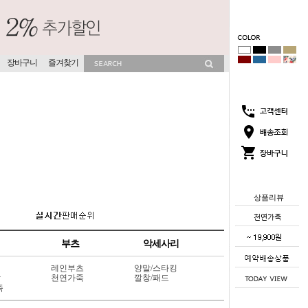
장바구니
즐겨찾기
상품리뷰
부츠
악세사리
레인부츠
양말/스타킹
상
천연가죽
깔창/패드
죽