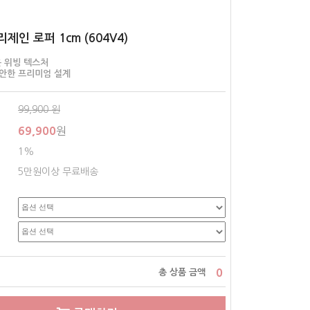
제인 로퍼 1cm (604V4)
 위빙 텍스처
편안한 프리미엄 설계
99,900
원
69,900
원
1%
5만원이상 무료배송
0
총 상품 금액