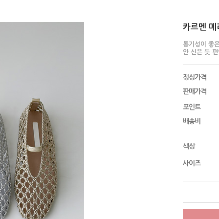
카르멘 메리
통기성이 좋은
안 신은 듯 
정상가격
판매가격
포인트
배송비
색상
사이즈