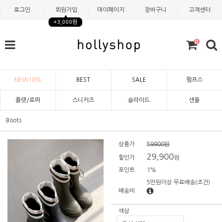
로그인
회원가입
마이페이지
장바구니
고객센터
+3,000원
0
NEW10%
BEST
SALE
펌프스
플랫/로퍼
스니커즈
슬라이드
샌들
Boots
상품가
59900원
29,900
할인가
원
포인트
1%
5만원이상 무료배송
(조건)
배송비
색상