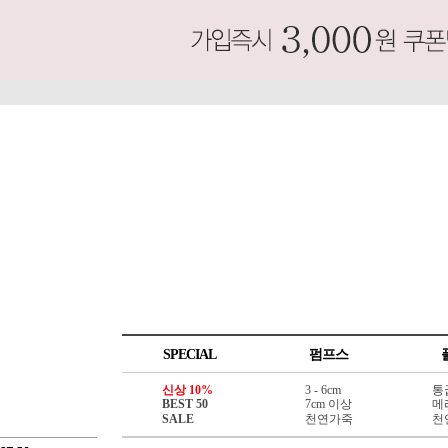
SPECIAL
펌프스
신상 10%
3 - 6cm
통
BEST 50
7cm 이상
메
SALE
천연가죽
천