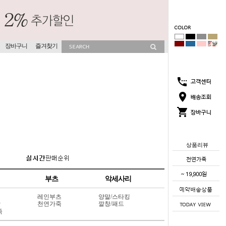
장바구니
즐겨찾기
상품리뷰
부츠
악세사리
레인부츠
양말/스타킹
상
천연가죽
깔창/패드
죽