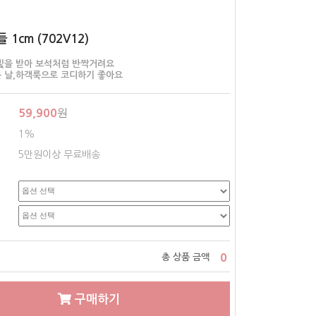
1cm (702V12)
빛을 받아 보석처럼 반짝거려요
 날,하객룩으로 코디하기 좋아요
59,900
원
1%
5만원이상 무료배송
0
총 상품 금액
구매하기