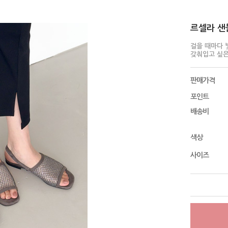
르셀라 샌들 
걸을 때마다 
갖춰입고 싶은
판매가격
포인트
배송비
색상
사이즈