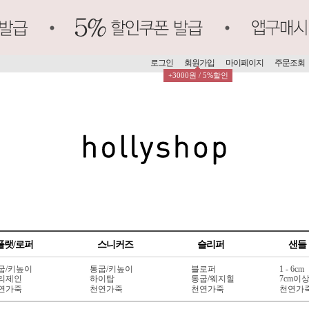
로그인
회원가입
마이페이지
주문조회
+3000원 / 5%할인
플랫/로퍼
스니커즈
슬리퍼
샌들
굽/키높이
통굽/키높이
블로퍼
1 - 6cm
리제인
하이탑
통굽/웨지힐
7cm이
연가죽
천연가죽
천연가죽
천연가