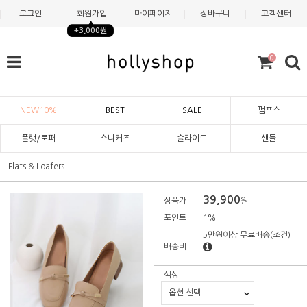
로그인
회원가입
마이페이지
장바구니
고객센터
+3,000원
0
NEW10%
BEST
SALE
펌프스
플랫/로퍼
스니커즈
슬라이드
샌들
Flats & Loafers
39,900
상품가
원
포인트
1%
5만원이상 무료배송
(조건)
배송비
색상