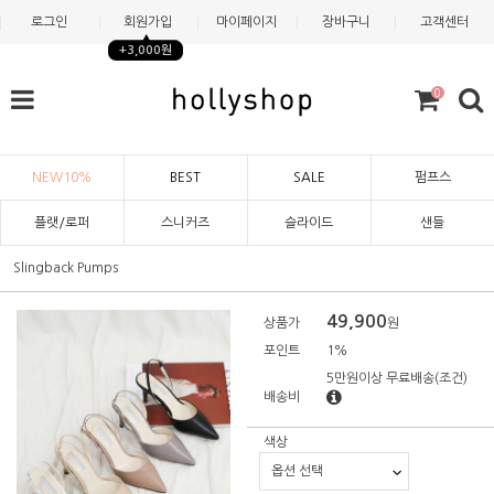
로그인
회원가입
마이페이지
장바구니
고객센터
+3,000원
0
NEW10%
BEST
SALE
펌프스
플랫/로퍼
스니커즈
슬라이드
샌들
Slingback Pumps
49,900
상품가
원
포인트
1%
5만원이상 무료배송
(조건)
배송비
색상