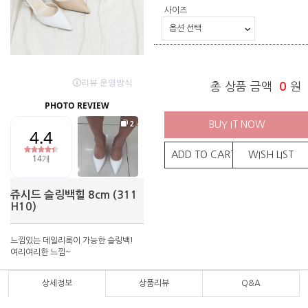
사이즈
총 상품 금액
0
원
BUY IT NOW
ADD TO CART
WISH LIST
쥬시드 슬링백힐 8cm (311
H10)
느낌있는 데일리룩이 가능한 슬링백!
여리여리한 느낌~
상세정보
상품리뷰
Q&A