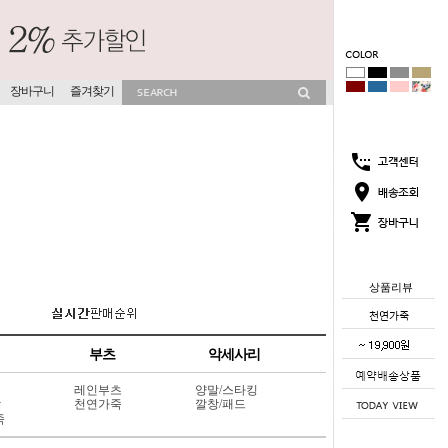
장바구니
즐겨찾기
상품리뷰
부츠
악세사리
레인부츠
양말/스타킹
상
천연가죽
깔창/패드
죽