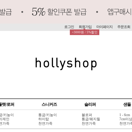
로그인
회원가입
마이페이지
주문조회
+3000원 / 5%할인
플랫/로퍼
스니커즈
슬리퍼
샌들
굽/키높이
통굽/키높이
블로퍼
1 - 6cm
리제인
하이탑
통굽/웨지힐
7cm이
연가죽
천연가죽
천연가죽
천연가