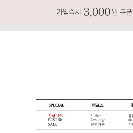
SPECIAL
펌프스
신상 10%
3 - 6cm
통
BEST 50
7cm 이상
메
SALE
천연가죽
천