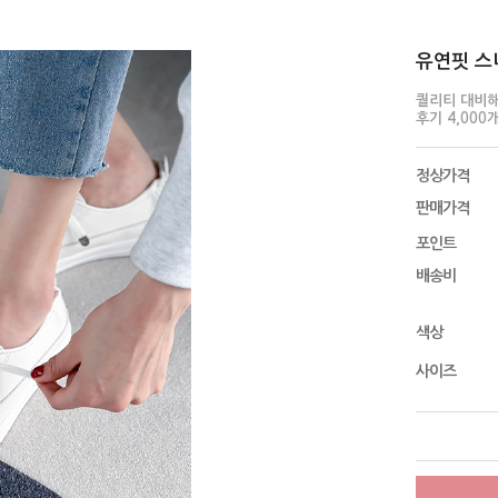
유연핏 스니
퀄리티 대비해
후기 4,000
정상가격
판매가격
포인트
배송비
색상
사이즈