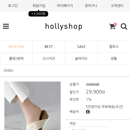
로그인
회원가입
마이페이지
장바구니
고객센터
+3,000원
0
NEW10%
BEST
SALE
펌프스
플랫/로퍼
스니커즈
슬라이드
샌들
Slides
상품가
39900원
29,900
할인가
원
포인트
1%
5만원이상 무료배송
(조건)
배송비
색상