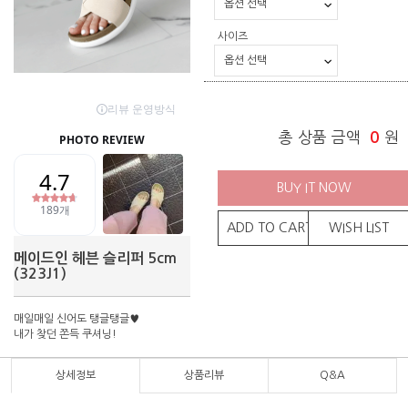
사이즈
총 상품 금액
0
원
BUY IT NOW
ADD TO CART
WISH LIST
메이드인 헤븐 슬리퍼 5cm
(323J1)
매일매일 신어도 탱글탱글♥
내가 찾던 쫀득 쿠셔닝!
상세정보
상품리뷰
Q&A