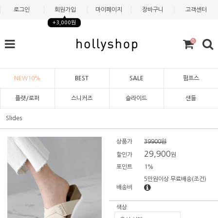
로그인
회원가입
마이페이지
장바구니
고객센터
+3,000원
0
NEW10%
BEST
SALE
펌프스
플랫/로퍼
스니커즈
슬라이드
샌들
Slides
상품가
39900원
29,900
할인가
원
포인트
1%
5만원이상 무료배송
(조건)
배송비
색상