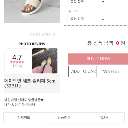
사이즈
총 상품 금액
0
원
BUY IT NOW
ADD TO CART
WISH LIST
메이드인 헤븐 슬리퍼 5cm
(323J1)
매일매일 신어도 탱글탱글♥
내가 찾던 쫀득 쿠셔닝!
상세정보
상품리뷰
Q&A