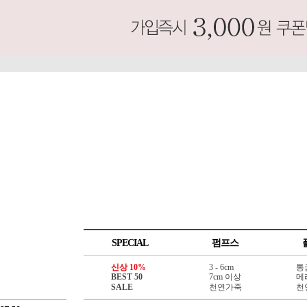
SPECIAL
펌프스
신상 10%
3 - 6cm
통
BEST 50
7cm 이상
메
SALE
천연가죽
천