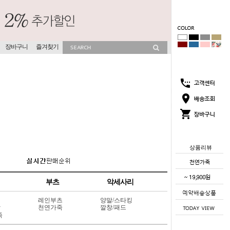
장바구니
즐겨찾기
상품리뷰
부츠
악세사리
레인부츠
양말/스타킹
상
천연가죽
깔창/패드
죽