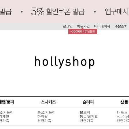
로그인
회원가입
마이페이지
주문조회
+3000원 / 5%할인
플랫/로퍼
스니커즈
슬리퍼
샌들
굽/키높이
통굽/키높이
블로퍼
1 - 6cm
리제인
하이탑
통굽/웨지힐
7cm이
연가죽
천연가죽
천연가죽
천연가