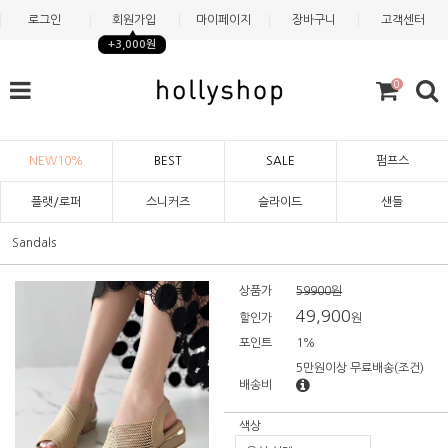
로그인
회원가입
마이페이지
장바구니
고객센터
+3,000원
0
NEW10%
BEST
SALE
펌프스
플랫/로퍼
스니커즈
슬라이드
샌들
Sandals
상품가
59900원
49,900
할인가
원
포인트
1%
5만원이상 무료배송
(조건)
배송비
색상