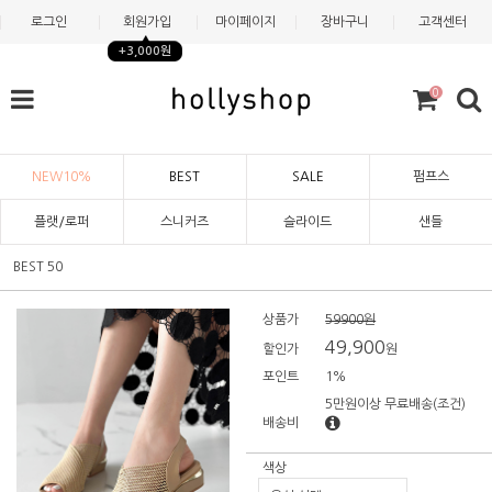
로그인
회원가입
마이페이지
장바구니
고객센터
+3,000원
0
NEW10%
BEST
SALE
펌프스
플랫/로퍼
스니커즈
슬라이드
샌들
BEST 50
상품가
59900원
49,900
할인가
원
포인트
1%
5만원이상 무료배송
(조건)
배송비
색상