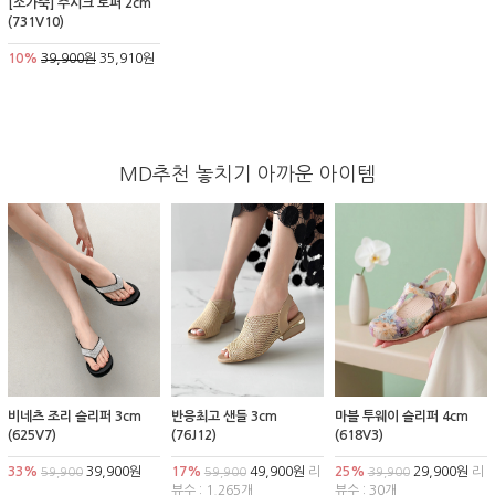
[소가죽] 주시크 로퍼 2cm
(731V10)
10%
39,900원
35,910원
MD추천 놓치기 아까운 아이템
비네츠 조리 슬리퍼 3cm
반응최고 샌들 3cm
마블 투웨이 슬리퍼 4cm
(625V7)
(76J12)
(618V3)
33%
39,900원
17%
49,900원
리
25%
29,900원
리
59,900
59,900
39,900
뷰수 : 1,265개
뷰수 : 30개