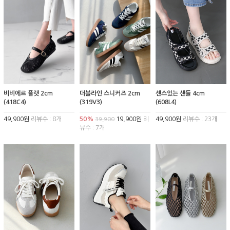
비비에르 플랫 2cm
더블라인 스니커즈 2cm
센스있는 샌들 4cm
(418C4)
(319V3)
(608L4)
49,900원
리뷰수 : 8개
50%
19,900원
리
49,900원
리뷰수 : 23개
39,900
뷰수 : 7개