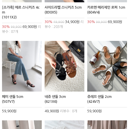
[소가죽] 에르 스니커즈 4c
사이드라벨 스니커즈 5cm
카르멘 메리제인 로퍼 1cm
m
(830X5)
(604V4)
(1011X2)
30%
34,900원
리
30%
69,900원
49,900
99,900
30%
69,900원
리
뷰수 : 203개
99,900
뷰수 : 87개
페미 샌들 5cm
네쥬 샌들 3cm
쥬레므 샌들 2cm
(507V7)
(621X6)
(424V7)
59,900원
49,900원
리뷰수 : 8개
59,900원