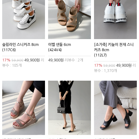
슬림라인 스니커즈 8cm
이벨 샌들 6cm
[소가죽] 키높이 천재 스니
(117C6)
(424V4)
커즈 8cm
(112L7)
17%
49,900원
리
49,900원
리뷰수 : 2개
59,900
뷰수 : 185개
17%
49,900원
리
59,900
뷰수 : 1,370개