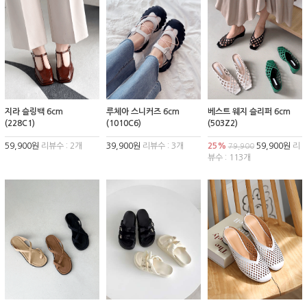
지라 슬링백 6cm
루체아 스니커즈 6cm
베스트 웨지 슬리퍼 6cm
(228C1)
(1010C6)
(503Z2)
59,900원
리뷰수 : 2개
39,900원
리뷰수 : 3개
25%
59,900원
리
79,900
뷰수 : 113개