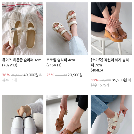
뮤이즈 히든굽 슬리퍼 4cm
코코썸 슬리퍼 4cm
[소가죽] 각선미 웨지 슬리
(702V13)
(715V11)
퍼 7cm
(404L6)
38%
49,900원
리
25%
29,900원
79,900
39,900
뷰수 : 5개
33%
39,900원
리
59,900
뷰수 : 579개