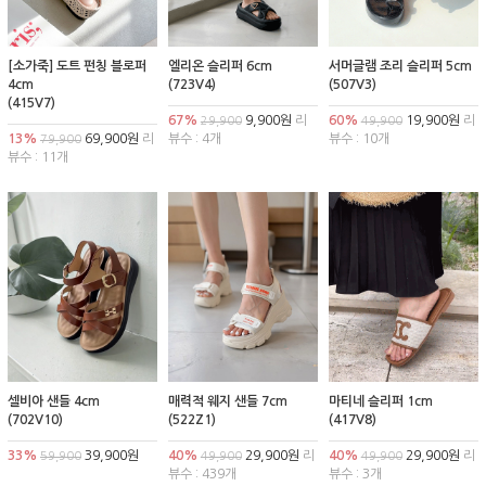
[소가죽] 도트 펀칭 블로퍼
엘리온 슬리퍼 6cm
서머글램 조리 슬리퍼 5cm
4cm
(723V4)
(507V3)
(415V7)
67%
9,900원
리
60%
19,900원
리
29,900
49,900
13%
69,900원
리
뷰수 : 4개
뷰수 : 10개
79,900
뷰수 : 11개
셀비아 샌들 4cm
매력적 웨지 샌들 7cm
마티네 슬리퍼 1cm
(702V10)
(522Z1)
(417V8)
33%
39,900원
40%
29,900원
리
40%
29,900원
리
59,900
49,900
49,900
뷰수 : 439개
뷰수 : 3개