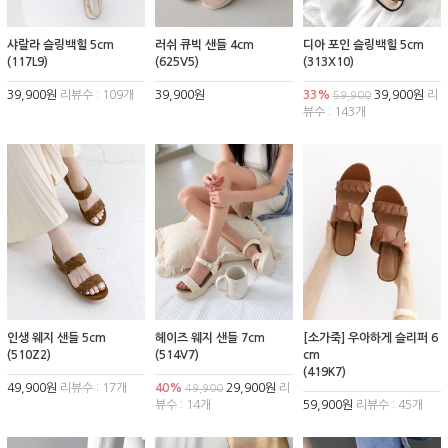
샤랄라 슬링백힐 5cm
러쉬 큐빅 샌들 4cm
디아 포인 슬링백힐 5cm
(117L9)
(625V5)
(313X10)
39,900원
리뷰수 : 109개
39,900원
33%
39,900원
리
59,900
뷰수 : 143개
인생 웨지 샌들 5cm
헤이즈 웨지 샌들 7cm
[소가죽] 우아하게 슬리퍼 6
(510Z2)
(514V7)
cm
(419K7)
49,900원
리뷰수 : 17개
40%
29,900원
리
49,900
뷰수 : 14개
59,900원
리뷰수 : 45개