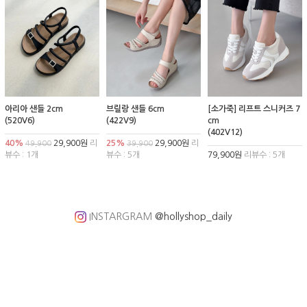
아리아 샌들 2cm
브릴랑 샌들 6cm
[소가죽] 리프트 스니커즈 7
(520V6)
(422V9)
cm
(402V12)
40%
29,900원
리
25%
29,900원
리
49,900
39,900
뷰수 : 1개
뷰수 : 5개
79,900원
리뷰수 : 5개
INSTARGRAM
@hollyshop_daily