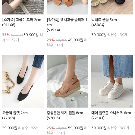
[소가죽] 고급미 로퍼 2cm
[양가죽] 역시고급 슬리퍼 1
빅히트 샌들 5cm
(911X6)
cm
(430C4)
(515Z4)
33%
39,900원
리
39,900원
리뷰수 : 39개
59,900
뷰수 : 32개
29%
49,900원
리
69,900
뷰수 : 17개
고급적 플랫 2cm
감성충만 웨지 샌들 8cm
데이 플랫폼 스니커즈 6cm
(728K3)
(520H5)
(221X1)
29,900원
리뷰수 : 82개
25%
59,900원
리
39,900원
리뷰수 : 388개
79,900
뷰수 : 231개