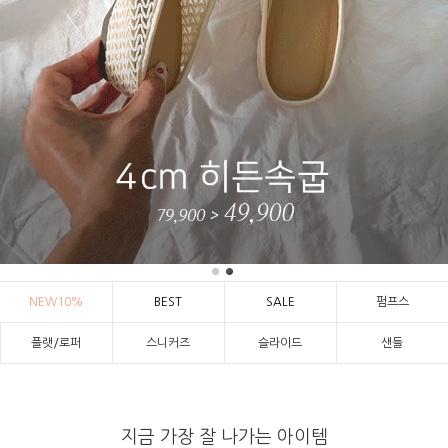
NEW10%
BEST
SALE
펌프스
플랫/로퍼
스니커즈
슬라이드
샌들
지금 가장 잘 나가는 아이템