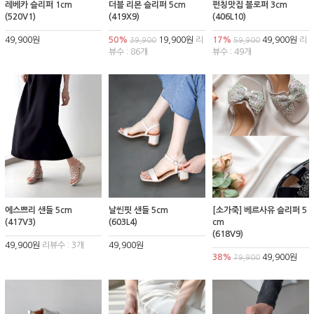
레베카 슬리퍼 1cm
더블 리본 슬리퍼 5cm
펀칭맛집 블로퍼 3cm
(520V1)
(419X9)
(406L10)
49,900원
50%
19,900원
리
17%
49,900원
리
39,900
59,900
뷰수 : 86개
뷰수 : 49개
에스쁘리 샌들 5cm
날씬핏 샌들 5cm
[소가죽] 베르사유 슬리퍼 5
(417V3)
(603L4)
cm
(618V9)
49,900원
리뷰수 : 3개
49,900원
38%
49,900원
79,900