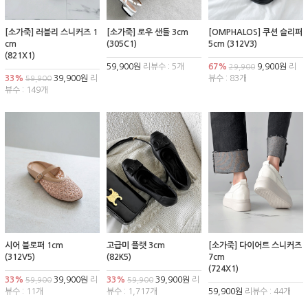
[소가죽] 러블리 스니커즈 1
[소가죽] 로우 샌들 3cm
[OMPHALOS] 쿠션 슬리퍼
cm
(305C1)
5cm (312V3)
(821X1)
59,900원
리뷰수 : 5개
67%
9,900원
리
29,900
33%
39,900원
리
뷰수 : 83개
59,900
뷰수 : 149개
시어 블로퍼 1cm
고급미 플랫 3cm
[소가죽] 다이어트 스니커즈
(312V5)
(82K5)
7cm
(724X1)
33%
39,900원
리
33%
39,900원
리
59,900
59,900
뷰수 : 11개
뷰수 : 1,717개
59,900원
리뷰수 : 44개