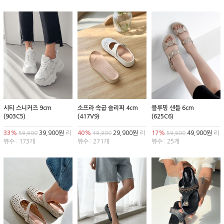
시티 스니커즈 9cm
소프라 속굽 슬리퍼 4cm
블루밍 샌들 6cm
(903C5)
(417V9)
(625C6)
33%
39,900원
리
40%
29,900원
리
17%
49,900원
리
59,900
49,900
59,900
뷰수 : 173개
뷰수 : 271개
뷰수 : 25개