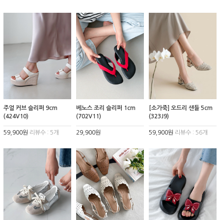
주얼 커브 슬리퍼 9cm
베노스 조리 슬리퍼 1cm
[소가죽] 오드리 샌들 5cm
(424V10)
(702V11)
(323J9)
59,900원
리뷰수 : 5개
29,900원
59,900원
리뷰수 : 56개