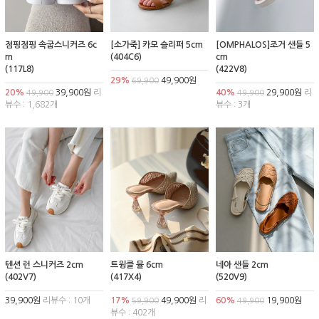
점핑점핑 속굽스니커즈 6c
[소가죽] 카모 슬리퍼 5cm
[OMPHALOS]조거 샌들 5
m
(404C6)
cm
(117L8)
(422V8)
29%
49,900원
69,900
20%
39,900원
리
40%
29,900원
리
49,900
49,900
뷰수 : 1,682개
뷰수 : 3개
텐션 런 스니커즈 2cm
트윙클 뮬 6cm
네아 샌들 2cm
(402V7)
(417X4)
(520V9)
39,900원
리뷰수 : 10개
17%
49,900원
리
60%
19,900원
59,900
49,900
뷰수 : 402개