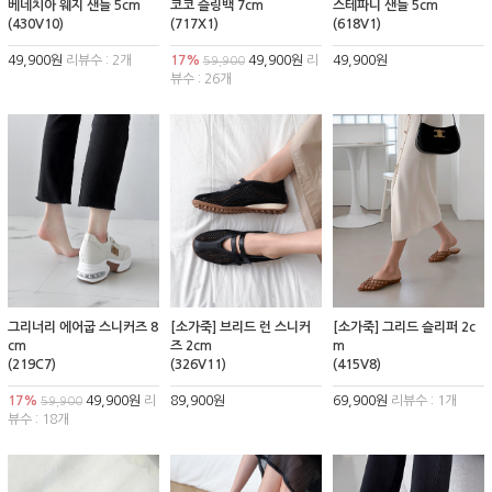
베네치아 웨지 샌들 5cm
코코 슬링백 7cm
스테파니 샌들 5cm
(430V10)
(717X1)
(618V1)
49,900원
리뷰수 : 2개
17%
49,900원
리
49,900원
59,900
뷰수 : 26개
그리너리 에어굽 스니커즈 8
[소가죽] 브리드 런 스니커
[소가죽] 그리드 슬리퍼 2c
cm
즈 2cm
m
(219C7)
(326V11)
(415V8)
17%
49,900원
리
89,900원
69,900원
리뷰수 : 1개
59,900
뷰수 : 18개