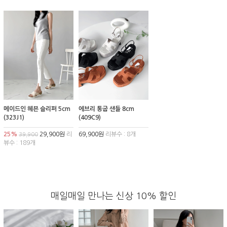
메이드인 헤븐 슬리퍼 5cm
에브리 통굽 샌들 8cm
(323J1)
(409C9)
25%
29,900원
리
69,900원
리뷰수 : 8개
39,900
뷰수 : 189개
매일매일 만나는 신상 10% 할인