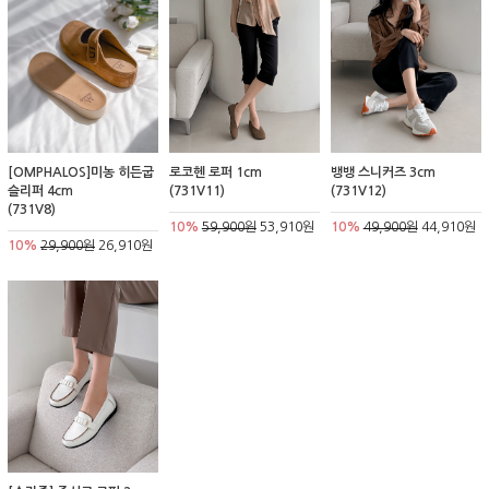
[OMPHALOS]미농 히든굽
로코헨 로퍼 1cm
뱅뱅 스니커즈 3cm
슬리퍼 4cm
(731V11)
(731V12)
(731V8)
10%
59,900원
53,910원
10%
49,900원
44,910원
10%
29,900원
26,910원