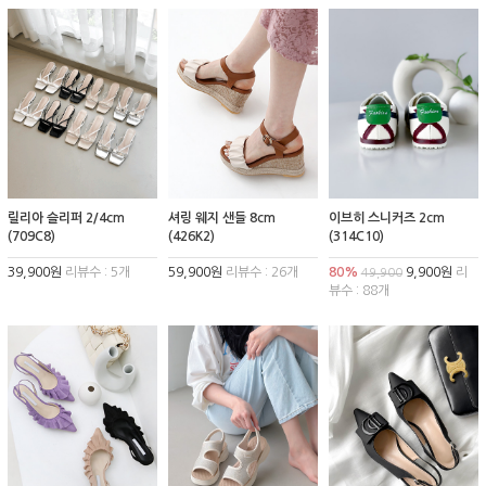
릴리아 슬리퍼 2/4cm
셔링 웨지 샌들 8cm
이브히 스니커즈 2cm
(709C8)
(426K2)
(314C10)
39,900원
리뷰수 : 5개
59,900원
리뷰수 : 26개
80%
9,900원
리
49,900
뷰수 : 88개