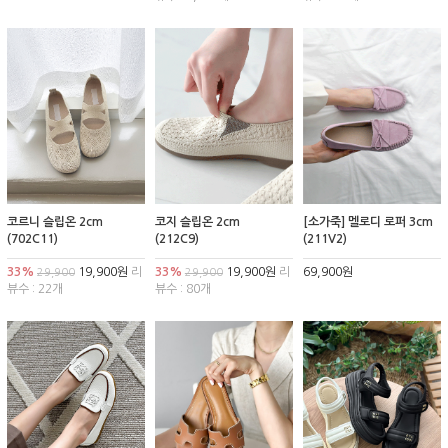
코르니 슬립온 2cm
코지 슬립온 2cm
[소가죽] 멜로디 로퍼 3cm
(702C11)
(212C9)
(211V2)
33%
19,900원
리
33%
19,900원
리
69,900원
29,900
29,900
뷰수 : 22개
뷰수 : 80개