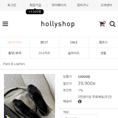
로그인
회원가입
마이페이지
장바구니
고객센터
+3,000원
0
NEW10%
BEST
SALE
펌프스
플랫/로퍼
스니커즈
슬라이드
샌들
Flats & Loafers
상품가
59900원
39,900
할인가
원
포인트
1%
5만원이상 무료배송
(조건)
배송비
색상