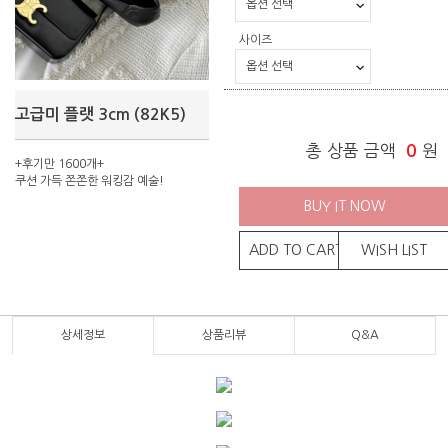
사이즈
고급미 플랫 3cm (82K5)
총 상품 금액
0
원
+후기만 1600개+
쿠션 가득 쫀쫀한 워킹감 예술!
BUY IT NOW
ADD TO CART
WISH LIST
상세정보
상품리뷰
Q&A