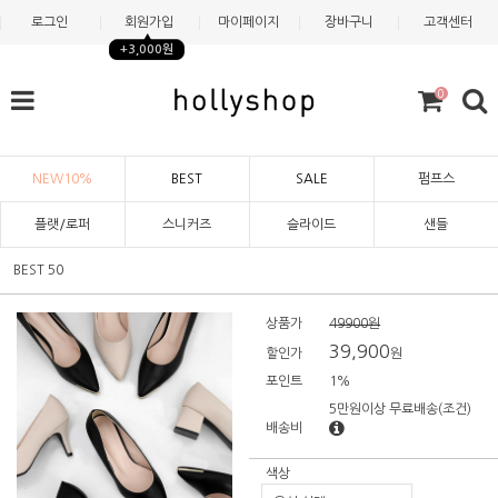
로그인
회원가입
마이페이지
장바구니
고객센터
+3,000원
0
NEW10%
BEST
SALE
펌프스
플랫/로퍼
스니커즈
슬라이드
샌들
BEST 50
상품가
49900원
39,900
할인가
원
포인트
1%
5만원이상 무료배송
(조건)
배송비
색상