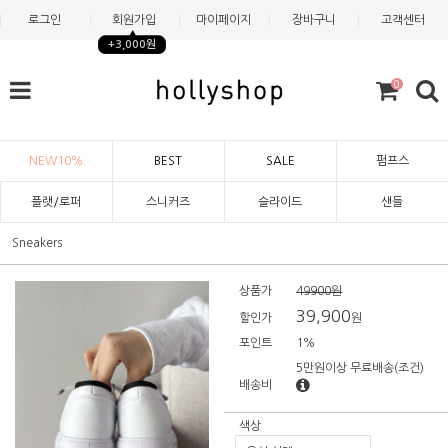
로그인
회원가입
마이페이지
장바구니
고객센터
+3,000원
0
NEW10%
BEST
SALE
펌프스
플랫/로퍼
스니커즈
슬라이드
샌들
Sneakers
상품가
49900원
39,900
할인가
원
포인트
1%
5만원이상 무료배송
(조건)
배송비
색상