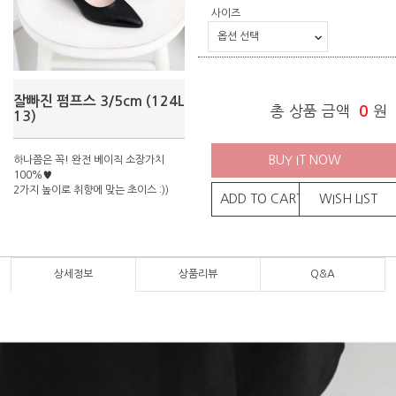
사이즈
잘빠진 펌프스 3/5cm (124L
총 상품 금액
0
원
13)
BUY IT NOW
하나쯤은 꼭! 완전 베이직 소장가치
100%♥
2가지 높이로 취향에 맞는 초이스 :))
ADD TO CART
WISH LIST
상세정보
상품리뷰
Q&A