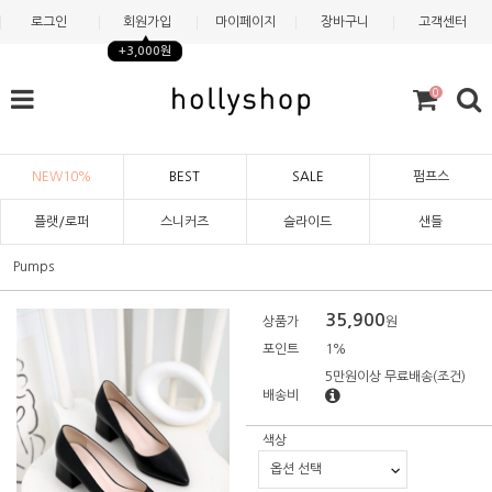
로그인
회원가입
마이페이지
장바구니
고객센터
+3,000원
0
NEW10%
BEST
SALE
펌프스
플랫/로퍼
스니커즈
슬라이드
샌들
Pumps
35,900
상품가
원
포인트
1%
5만원이상 무료배송
(조건)
배송비
색상