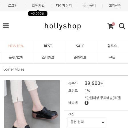
로그인
회원가입
마이페이지
장바구니
고객센터
+3,000원
0
NEW10%
BEST
SALE
펌프스
플랫/로퍼
스니커즈
슬라이드
샌들
Loafer Mules
39,900
상품가
원
포인트
1%
5만원이상 무료배송
(조건)
배송비
색상