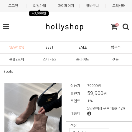
로그인
회원가입
마이페이지
장바구니
고객센터
+3,000원
0
NEW10%
BEST
SALE
펌프스
플랫/로퍼
스니커즈
슬라이드
샌들
Boots
상품가
79900원
59,900
할인가
원
포인트
1%
5만원이상 무료배송
(조건)
배송비
색상