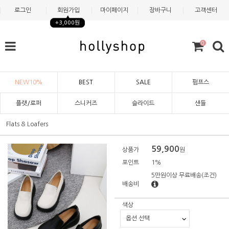
로그인
회원가입
마이페이지
장바구니
고객센터
+3,000원
0
NEW10%
BEST
SALE
펌프스
플랫/로퍼
스니커즈
슬라이드
샌들
Flats & Loafers
59,900
상품가
원
포인트
1%
5만원이상 무료배송
(조건)
배송비
색상