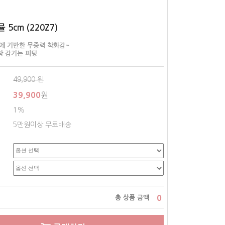
5cm (220Z7)
감에 기반한 무중력 착화감~
착 감기는 피팅
49,900
원
39,900
원
1%
5만원이상 무료배송
0
총 상품 금액