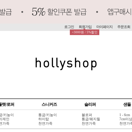
로그인
회원가입
마이페이지
주문조회
+3000원 / 5%할인
플랫/로퍼
스니커즈
슬리퍼
샌들
굽/키높이
통굽/키높이
블로퍼
1 - 6cm
리제인
하이탑
통굽/웨지힐
7cm이
연가죽
천연가죽
천연가죽
천연가