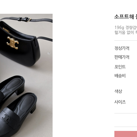
소프트해 뮬 
196g 경량
헐거움 없이 
정상가격
판매가격
포인트
배송비
색상
사이즈