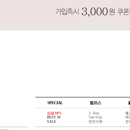
SPECIAL
펌프스
신상 10%
3 - 6cm
통
BEST 50
7cm 이상
메
SALE
천연가죽
천