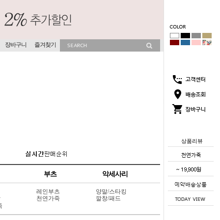
장바구니
즐겨찾기
상품리뷰
부츠
악세사리
레인부츠
양말/스타킹
상
천연가죽
깔창/패드
죽