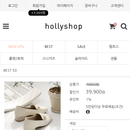
로그인
회원가입
마이페이지
장바구니
고객센터
+3,000원
0
NEW10%
BEST
SALE
펌프스
플랫/로퍼
스니커즈
슬라이드
샌들
BEST 50
상품가
49900원
39,900
할인가
원
포인트
1%
5만원이상 무료배송
(조건)
배송비
색상