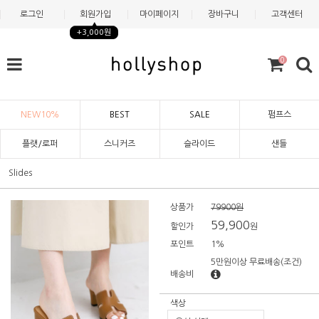
로그인
회원가입
마이페이지
장바구니
고객센터
+3,000원
0
NEW10%
BEST
SALE
펌프스
플랫/로퍼
스니커즈
슬라이드
샌들
Slides
상품가
79900원
59,900
할인가
원
포인트
1%
5만원이상 무료배송
(조건)
배송비
색상