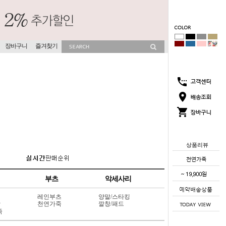
장바구니
즐겨찾기
상품리뷰
부츠
악세사리
레인부츠
양말/스타킹
상
천연가죽
깔창/패드
죽