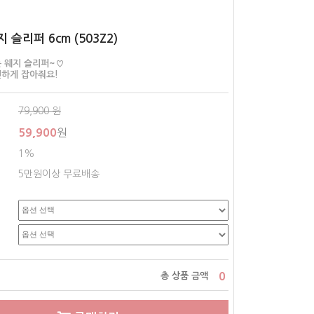
 슬리퍼 6cm (503Z2)
 웨지 슬리퍼~♡
하게 잡아줘요!
79,900
원
59,900
원
1%
5만원이상 무료배송
0
총 상품 금액