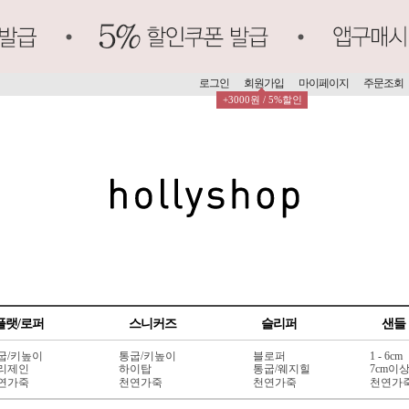
로그인
회원가입
마이페이지
주문조회
+3000원 / 5%할인
플랫/로퍼
스니커즈
슬리퍼
샌들
굽/키높이
통굽/키높이
블로퍼
1 - 6cm
리제인
하이탑
통굽/웨지힐
7cm이
연가죽
천연가죽
천연가죽
천연가