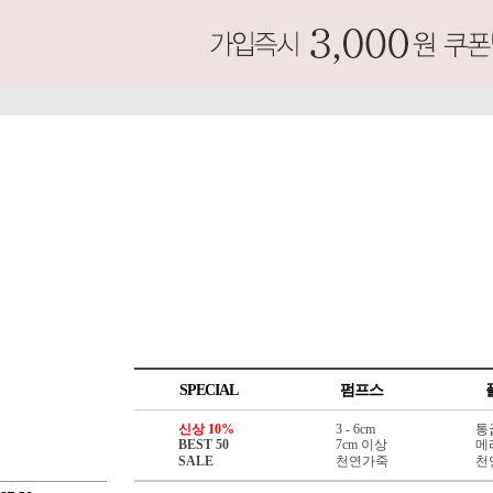
SPECIAL
펌프스
신상 10%
3 - 6cm
통
BEST 50
7cm 이상
메
SALE
천연가죽
천