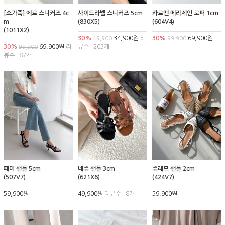
[소가죽] 에르 스니커즈 4c
사이드라벨 스니커즈 5cm
카르멘 메리제인 로퍼 1cm
m
(830X5)
(604V4)
(1011X2)
30%
34,900원
리
30%
69,900원
49,900
99,900
30%
69,900원
리
뷰수 : 203개
99,900
뷰수 : 87개
페미 샌들 5cm
네쥬 샌들 3cm
쥬레므 샌들 2cm
(507V7)
(621X6)
(424V7)
59,900원
49,900원
리뷰수 : 8개
59,900원