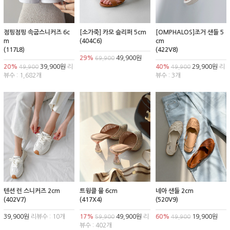
점핑점핑 속굽스니커즈 6c
[소가죽] 카모 슬리퍼 5cm
[OMPHALOS]조거 샌들 5
m
(404C6)
cm
(117L8)
(422V8)
29%
49,900원
69,900
20%
39,900원
리
40%
29,900원
리
49,900
49,900
뷰수 : 1,682개
뷰수 : 3개
텐션 런 스니커즈 2cm
트윙클 뮬 6cm
네아 샌들 2cm
(402V7)
(417X4)
(520V9)
39,900원
리뷰수 : 10개
17%
49,900원
리
60%
19,900원
59,900
49,900
뷰수 : 402개