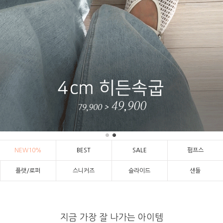
NEW10%
BEST
SALE
펌프스
플랫/로퍼
스니커즈
슬라이드
샌들
지금 가장 잘 나가는 아이템