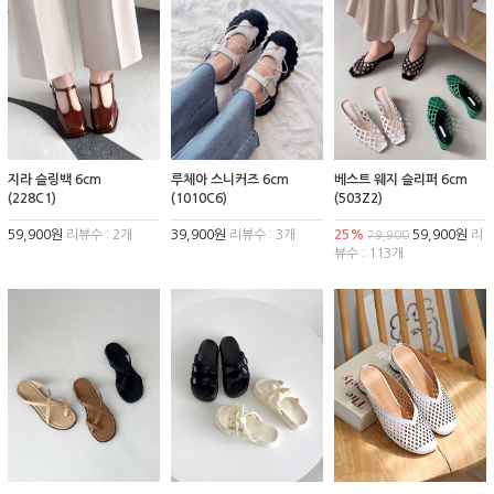
지라 슬링백 6cm
루체아 스니커즈 6cm
베스트 웨지 슬리퍼 6cm
(228C1)
(1010C6)
(503Z2)
59,900원
리뷰수 : 2개
39,900원
리뷰수 : 3개
25%
59,900원
리
79,900
뷰수 : 113개