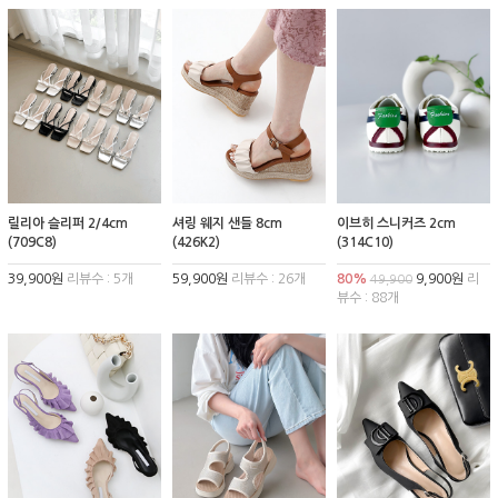
릴리아 슬리퍼 2/4cm
셔링 웨지 샌들 8cm
이브히 스니커즈 2cm
(709C8)
(426K2)
(314C10)
39,900원
리뷰수 : 5개
59,900원
리뷰수 : 26개
80%
9,900원
리
49,900
뷰수 : 88개