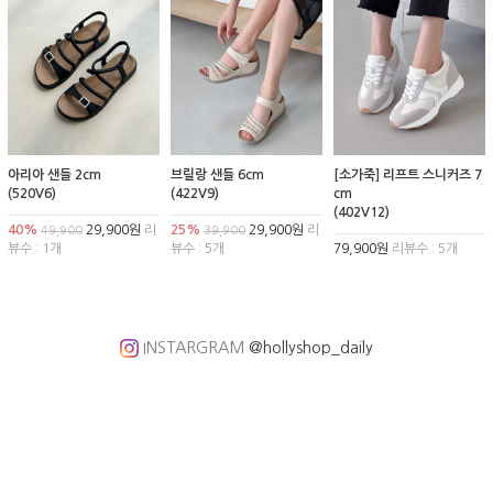
아리아 샌들 2cm
브릴랑 샌들 6cm
[소가죽] 리프트 스니커즈 7
(520V6)
(422V9)
cm
(402V12)
40%
29,900원
리
25%
29,900원
리
49,900
39,900
뷰수 : 1개
뷰수 : 5개
79,900원
리뷰수 : 5개
INSTARGRAM
@hollyshop_daily