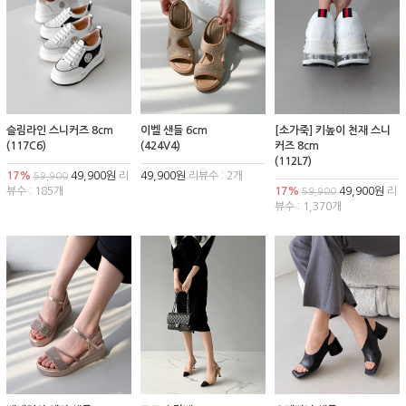
슬림라인 스니커즈 8cm
이벨 샌들 6cm
[소가죽] 키높이 천재 스니
(117C6)
(424V4)
커즈 8cm
(112L7)
17%
49,900원
리
49,900원
리뷰수 : 2개
59,900
뷰수 : 185개
17%
49,900원
리
59,900
뷰수 : 1,370개