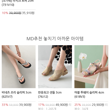
[소가죽] 주시크 로퍼 2cm
(731V10)
10%
39,900원
35,910원
MD추천 놓치기 아까운 아이템
비네츠 조리 슬리퍼 3cm
반응최고 샌들 3cm
마블 투웨이 슬리퍼 4cm
(625V7)
(76J12)
(618V3)
33%
39,900원
17%
49,900원
리
25%
29,900원
리
59,900
59,900
39,900
뷰수 : 1,265개
뷰수 : 34개