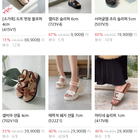
[소가죽] 도트 펀칭 블로퍼
엘리온 슬리퍼 6cm
서머글램 조리 슬리퍼 5cm
4cm
(723V4)
(507V3)
(415V7)
67%
9,900원
리
60%
19,900원
리
29,900
49,900
13%
69,900원
리
뷰수 : 5개
뷰수 : 10개
79,900
뷰수 : 12개
셀비아 샌들 4cm
매력적 웨지 샌들 7cm
마티네 슬리퍼 1cm
(702V10)
(522Z1)
(417V8)
33%
39,900원
리
40%
29,900원
리
40%
29,900원
리
59,900
49,900
49,900
뷰수 : 6개
뷰수 : 439개
뷰수 : 3개