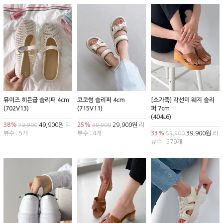
뮤이즈 히든굽 슬리퍼 4cm
코코썸 슬리퍼 4cm
[소가죽] 각선미 웨지 슬리
(702V13)
(715V11)
퍼 7cm
(404L6)
38%
49,900원
리
25%
29,900원
리
79,900
39,900
뷰수 : 5개
뷰수 : 4개
33%
39,900원
리
59,900
뷰수 : 579개