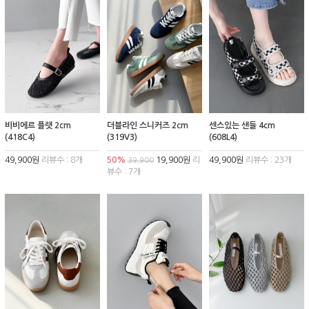
비비에르 플랫 2cm
더블라인 스니커즈 2cm
센스있는 샌들 4cm
(418C4)
(319V3)
(608L4)
49,900원
리뷰수 : 8개
50%
19,900원
리
49,900원
리뷰수 : 23개
39,900
뷰수 : 7개