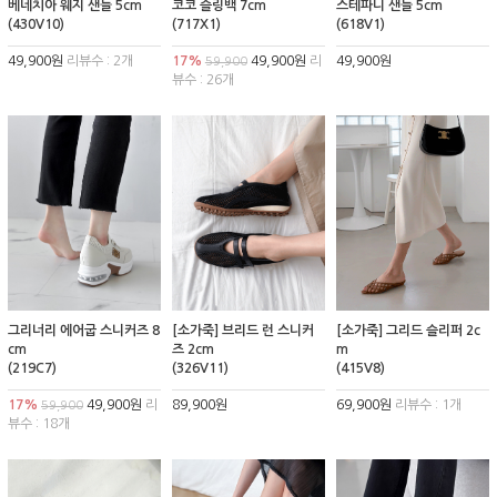
베네치아 웨지 샌들 5cm
코코 슬링백 7cm
스테파니 샌들 5cm
(430V10)
(717X1)
(618V1)
49,900원
리뷰수 : 2개
17%
49,900원
리
49,900원
59,900
뷰수 : 26개
그리너리 에어굽 스니커즈 8
[소가죽] 브리드 런 스니커
[소가죽] 그리드 슬리퍼 2c
cm
즈 2cm
m
(219C7)
(326V11)
(415V8)
17%
49,900원
리
89,900원
69,900원
리뷰수 : 1개
59,900
뷰수 : 18개