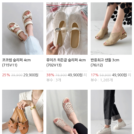
코코썸 슬리퍼 4cm
뮤이즈 히든굽 슬리퍼 4cm
반응최고 샌들 3cm
(715V11)
(702V13)
(76J12)
25%
29,900원
38%
49,900원
리
17%
49,900원
리
39,900
79,900
59,900
뷰수 : 3개
뷰수 : 1,265개