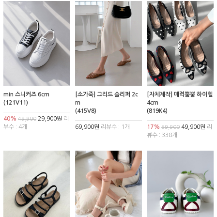
min 스니커즈 6cm
[소가죽] 그리드 슬리퍼 2c
[자체제작] 매력뿜뿜 하이힐
(121V11)
m
4cm
(415V8)
(819K4)
40%
29,900원
리
49,900
뷰수 : 4개
69,900원
리뷰수 : 1개
17%
49,900원
리
59,900
뷰수 : 338개