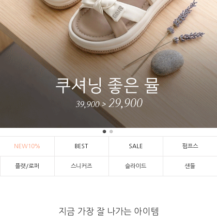
NEW10%
BEST
SALE
펌프스
플랫/로퍼
스니커즈
슬라이드
샌들
지금 가장 잘 나가는 아이템