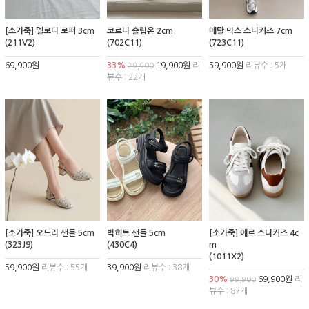
[소가죽] 멜로디 로퍼 3cm
코르니 슬립온 2cm
메탈 믹스 스니커즈 7cm
(211V2)
(702C11)
(723C11)
69,900원
33%
19,900원
리
59,900원
리뷰수 : 5개
29,900
뷰수 : 22개
[소가죽] 오드리 샌들 5cm
빅히트 샌들 5cm
[소가죽] 에르 스니커즈 4c
(323J9)
(430C4)
m
(1011X2)
59,900원
리뷰수 : 55개
39,900원
리뷰수 : 38개
30%
69,900원
리
99,900
뷰수 : 87개