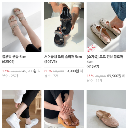
블루밍 샌들 6cm
서머글램 조리 슬리퍼 5cm
[소가죽] 도트 펀칭 블로퍼
(625C6)
(507V3)
4cm
(415V7)
17%
49,900원
리
60%
19,900원
리
59,900
49,900
뷰수 : 25개
뷰수 : 7개
13%
69,900원
리
79,900
뷰수 : 11개