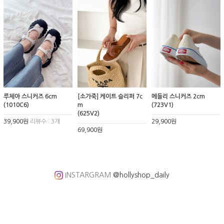
루체아 스니커즈 6cm
[소가죽] 케이트 슬리퍼 7c
메들리 스니커즈 2cm
(1010C6)
m
(723V1)
(625V2)
39,900원
리뷰수 : 3개
29,900원
69,900원
INSTARGRAM
@hollyshop_daily