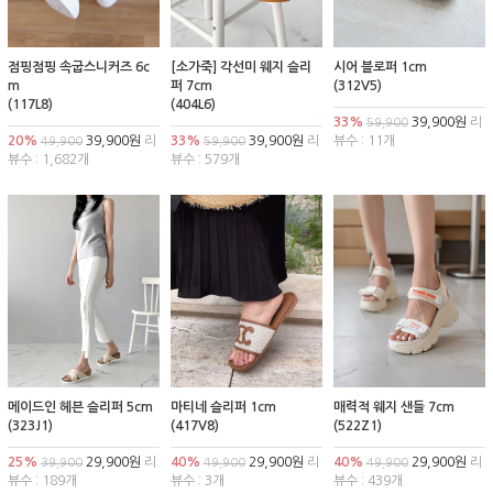
점핑점핑 속굽스니커즈 6c
[소가죽] 각선미 웨지 슬리
시어 블로퍼 1cm
m
퍼 7cm
(312V5)
(117L8)
(404L6)
33%
39,900원
리
59,900
20%
39,900원
리
33%
39,900원
리
뷰수 : 11개
49,900
59,900
뷰수 : 1,682개
뷰수 : 579개
메이드인 헤븐 슬리퍼 5cm
마티네 슬리퍼 1cm
매력적 웨지 샌들 7cm
(323J1)
(417V8)
(522Z1)
25%
29,900원
리
40%
29,900원
리
40%
29,900원
리
39,900
49,900
49,900
뷰수 : 189개
뷰수 : 3개
뷰수 : 439개