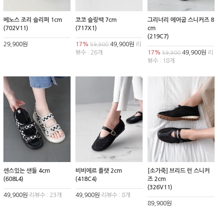
베노스 조리 슬리퍼 1cm
코코 슬링백 7cm
그리너리 에어굽 스니커즈 8
(702V11)
(717X1)
cm
(219C7)
29,900원
17%
49,900원
리
59,900
뷰수 : 26개
17%
49,900원
리
59,900
뷰수 : 18개
센스있는 샌들 4cm
비비에르 플랫 2cm
[소가죽] 브리드 런 스니커
(608L4)
(418C4)
즈 2cm
(326V11)
49,900원
리뷰수 : 23개
49,900원
리뷰수 : 8개
89,900원