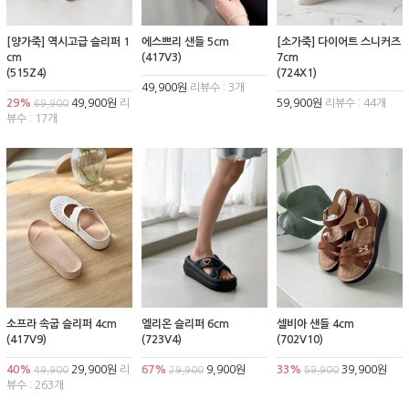
[양가죽] 역시고급 슬리퍼 1
에스쁘리 샌들 5cm
[소가죽] 다이어트 스니커즈
cm
(417V3)
7cm
(515Z4)
(724X1)
49,900원
리뷰수 : 3개
29%
49,900원
리
59,900원
리뷰수 : 44개
69,900
뷰수 : 17개
소프라 속굽 슬리퍼 4cm
엘리온 슬리퍼 6cm
셀비아 샌들 4cm
(417V9)
(723V4)
(702V10)
40%
29,900원
리
67%
9,900원
33%
39,900원
49,900
29,900
59,900
뷰수 : 263개