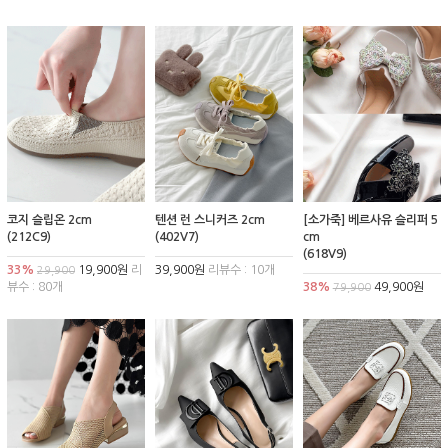
코지 슬립온 2cm
텐션 런 스니커즈 2cm
[소가죽] 베르사유 슬리퍼 5
(212C9)
(402V7)
cm
(618V9)
33%
19,900원
리
39,900원
리뷰수 : 10개
29,900
뷰수 : 80개
38%
49,900원
79,900