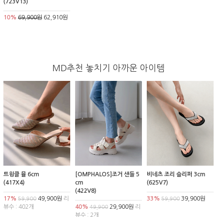
(723V13)
10%
69,900원
62,910원
MD추천 놓치기 아까운 아이템
트윙클 뮬 6cm
[OMPHALOS]조거 샌들 5
비네츠 조리 슬리퍼 3cm
(417X4)
cm
(625V7)
(422V8)
17%
49,900원
리
33%
39,900원
59,900
59,900
뷰수 : 402개
40%
29,900원
리
49,900
뷰수 : 2개