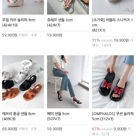
주얼 커브 슬리퍼 9cm
쥬레므 샌들 2cm
[소가죽] 러블리 스니커즈 1
(424V10)
(424V7)
cm
(821X1)
59,900원
리뷰수 : 4개
59,900원
33%
39,900원
리
59,900
뷰수 : 149개
에브리 통굽 샌들 8cm
페미 샌들 5cm
[OMPHALOS] 쿠션 슬리퍼
(409C9)
(507V7)
5cm (312V3)
69,900원
리뷰수 : 8개
59,900원
67%
9,900원
리
29,900
뷰수 : 82개