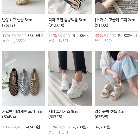
반응최고 샌들 3cm
디아 포인 슬링백힐 5cm
[소가죽] 고급미 로퍼 2cm
(76J12)
(313X10)
(911X6)
17%
49,900원
리
33%
39,900원
리
33%
39,900원
리
59,900
59,900
59,900
뷰수 : 1,265개
뷰수 : 143개
뷰수 : 32개
카르멘 메리제인 로퍼 1cm
시티 스니커즈 9cm
러쉬 큐빅 샌들 4cm
(604V4)
(903C5)
(625V5)
30%
69,900원
33%
39,900원
리
39,900원
99,900
59,900
뷰수 : 173개