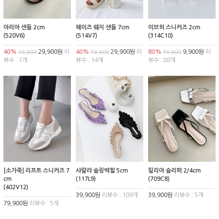
아리아 샌들 2cm
헤이즈 웨지 샌들 7cm
이브히 스니커즈 2cm
(520V6)
(514V7)
(314C10)
40%
29,900원
리
40%
29,900원
리
80%
9,900원
리
49,900
49,900
49,900
뷰수 : 1개
뷰수 : 14개
뷰수 : 88개
[소가죽] 리프트 스니커즈 7
샤랄라 슬링백힐 5cm
릴리아 슬리퍼 2/4cm
cm
(117L9)
(709C8)
(402V12)
39,900원
리뷰수 : 109개
39,900원
리뷰수 : 5개
79,900원
리뷰수 : 5개