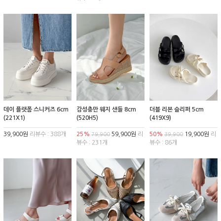
데이 플랫폼 스니커즈 6cm
감성충만 웨지 샌들 8cm
더블 리본 슬리퍼 5cm
(221X1)
(520H5)
(419X9)
39,900원
리뷰수 : 388개
25%
59,900원
리
50%
19,900원
리
79,900
39,900
뷰수 : 231개
뷰수 : 86개