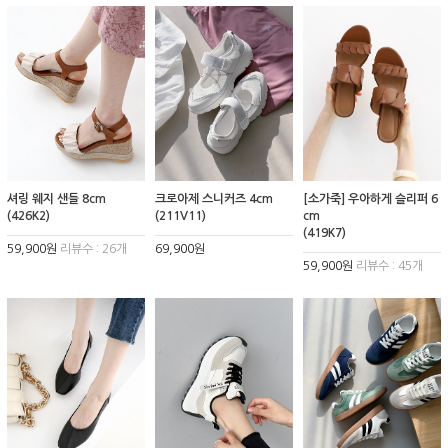
셔링 웨지 샌들 8cm
크로아제 스니커즈 4cm
[소가죽] 우아하게 슬리퍼 6
(426K2)
(211V11)
cm
(419K7)
59,900원
리뷰수 : 26개
69,900원
59,900원
리뷰수 : 45개