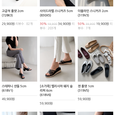
고급적 플랫 2cm
사이드라벨 스니커즈 5cm
더블라인 스니커즈 2cm
(728K3)
(830X5)
(319V3)
29,900원
리뷰수 : 82개
30%
34,900원
리
50%
19,900원
리
49,900
39,900
뷰수 : 203개
뷰수 : 7개
스테파니 샌들 5cm
[소가죽] 벨리시마 웨지 슬
젠 플랫 1cm
(618V1)
리퍼 6cm
(319V5)
(618V6)
49,900원
59,900원
59,900원