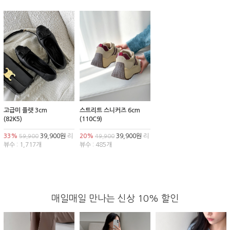
고급미 플랫 3cm
스트리트 스니커즈 6cm
(82K5)
(110C9)
33%
39,900원
리
20%
39,900원
리
59,900
49,900
뷰수 : 1,717개
뷰수 : 485개
매일매일 만나는 신상 10% 할인