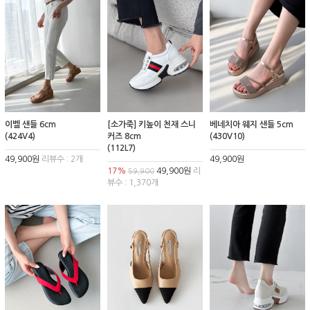
이벨 샌들 6cm
[소가죽] 키높이 천재 스니
베네치아 웨지 샌들 5cm
(424V4)
커즈 8cm
(430V10)
(112L7)
49,900원
리뷰수 : 2개
49,900원
17%
49,900원
리
59,900
뷰수 : 1,370개