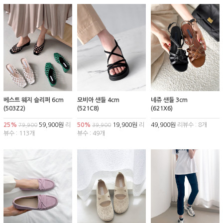
베스트 웨지 슬리퍼 6cm
모비아 샌들 4cm
네쥬 샌들 3cm
(503Z2)
(521C8)
(621X6)
25%
59,900원
리
50%
19,900원
리
49,900원
리뷰수 : 8개
79,900
39,900
뷰수 : 113개
뷰수 : 49개