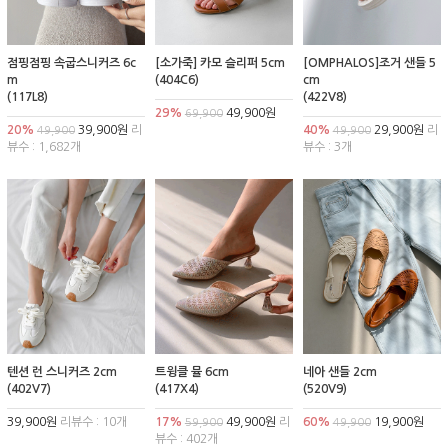
점핑점핑 속굽스니커즈 6c
[소가죽] 카모 슬리퍼 5cm
[OMPHALOS]조거 샌들 5
m
(404C6)
cm
(117L8)
(422V8)
29%
49,900원
69,900
20%
39,900원
리
40%
29,900원
리
49,900
49,900
뷰수 : 1,682개
뷰수 : 3개
텐션 런 스니커즈 2cm
트윙클 뮬 6cm
네아 샌들 2cm
(402V7)
(417X4)
(520V9)
39,900원
리뷰수 : 10개
17%
49,900원
리
60%
19,900원
59,900
49,900
뷰수 : 402개