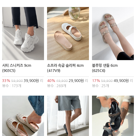
시티 스니커즈 9cm
소프라 속굽 슬리퍼 4cm
블루밍 샌들 6cm
(903C5)
(417V9)
(625C6)
33%
39,900원
리
40%
29,900원
리
17%
49,900원
리
59,900
49,900
59,900
뷰수 : 173개
뷰수 : 269개
뷰수 : 25개