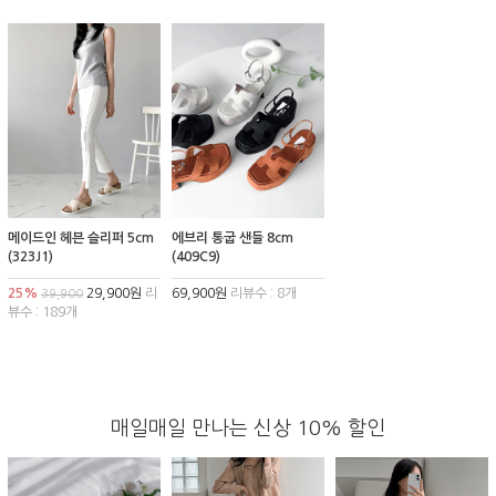
메이드인 헤븐 슬리퍼 5cm
에브리 통굽 샌들 8cm
(323J1)
(409C9)
25%
29,900원
리
69,900원
리뷰수 : 8개
39,900
뷰수 : 189개
매일매일 만나는 신상 10% 할인