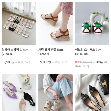
릴리아 슬리퍼 2/4cm
셔링 웨지 샌들 8cm
이브히 스니커즈 2cm
(709C8)
(426K2)
(314C10)
39,900원
리뷰수 : 5개
59,900원
리뷰수 : 26개
80%
9,900원
리
49,900
뷰수 : 88개