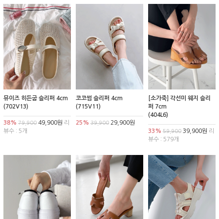
뮤이즈 히든굽 슬리퍼 4cm
코코썸 슬리퍼 4cm
[소가죽] 각선미 웨지 슬리
(702V13)
(715V11)
퍼 7cm
(404L6)
38%
49,900원
리
25%
29,900원
79,900
39,900
뷰수 : 5개
33%
39,900원
리
59,900
뷰수 : 579개