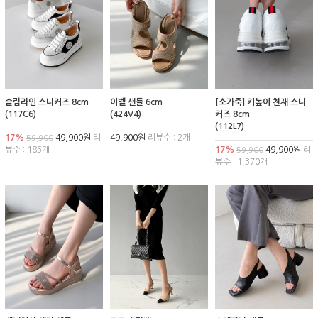
슬림라인 스니커즈 8cm
이벨 샌들 6cm
[소가죽] 키높이 천재 스니
(117C6)
(424V4)
커즈 8cm
(112L7)
17%
49,900원
리
49,900원
리뷰수 : 2개
59,900
뷰수 : 185개
17%
49,900원
리
59,900
뷰수 : 1,370개