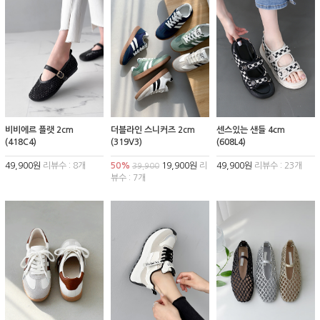
비비에르 플랫 2cm
더블라인 스니커즈 2cm
센스있는 샌들 4cm
(418C4)
(319V3)
(608L4)
49,900원
리뷰수 : 8개
50%
19,900원
리
49,900원
리뷰수 : 23개
39,900
뷰수 : 7개