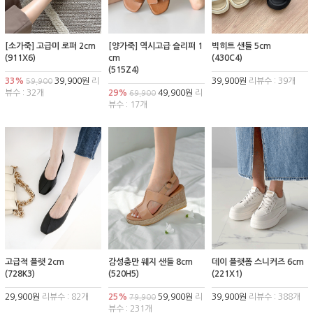
[소가죽] 고급미 로퍼 2cm
[양가죽] 역시고급 슬리퍼 1
빅히트 샌들 5cm
(911X6)
cm
(430C4)
(515Z4)
33%
39,900원
리
39,900원
리뷰수 : 39개
59,900
뷰수 : 32개
29%
49,900원
리
69,900
뷰수 : 17개
고급적 플랫 2cm
감성충만 웨지 샌들 8cm
데이 플랫폼 스니커즈 6cm
(728K3)
(520H5)
(221X1)
29,900원
리뷰수 : 82개
25%
59,900원
리
39,900원
리뷰수 : 388개
79,900
뷰수 : 231개