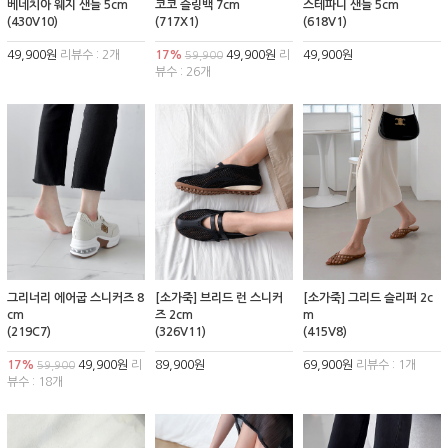
베네치아 웨지 샌들 5cm
코코 슬링백 7cm
스테파니 샌들 5cm
(430V10)
(717X1)
(618V1)
49,900원
리뷰수 : 2개
17%
49,900원
리
49,900원
59,900
뷰수 : 26개
그리너리 에어굽 스니커즈 8
[소가죽] 브리드 런 스니커
[소가죽] 그리드 슬리퍼 2c
cm
즈 2cm
m
(219C7)
(326V11)
(415V8)
17%
49,900원
리
89,900원
69,900원
리뷰수 : 1개
59,900
뷰수 : 18개