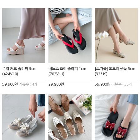
주얼 커브 슬리퍼 9cm
베노스 조리 슬리퍼 1cm
[소가죽] 오드리 샌들 5cm
(424V10)
(702V11)
(323J9)
59,900원
리뷰수 : 4개
29,900원
59,900원
리뷰수 : 55개