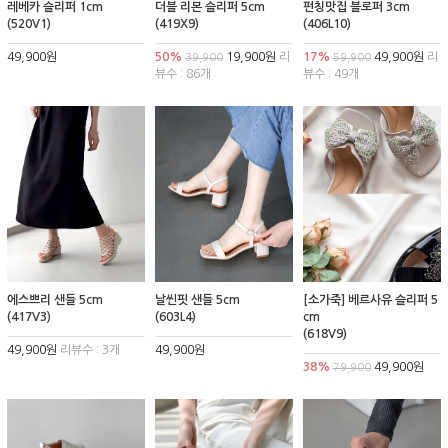
레베카 슬리퍼 1cm
더블 리본 슬리퍼 5cm
펀칭맛집 블로퍼 3cm
(520V1)
(419X9)
(406L10)
49,900원
50%
19,900원
리
17%
49,900원
리
39,900
59,900
뷰수 : 86개
뷰수 : 49개
에스쁘리 샌들 5cm
날씬핏 샌들 5cm
[소가죽] 베르사유 슬리퍼 5
(417V3)
(603L4)
cm
(618V9)
49,900원
리뷰수 : 3개
49,900원
38%
49,900원
79,900