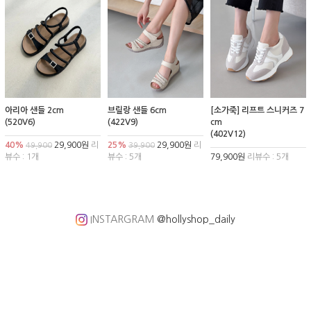
아리아 샌들 2cm
브릴랑 샌들 6cm
[소가죽] 리프트 스니커즈 7
(520V6)
(422V9)
cm
(402V12)
40%
29,900원
리
25%
29,900원
리
49,900
39,900
뷰수 : 1개
뷰수 : 5개
79,900원
리뷰수 : 5개
INSTARGRAM
@hollyshop_daily