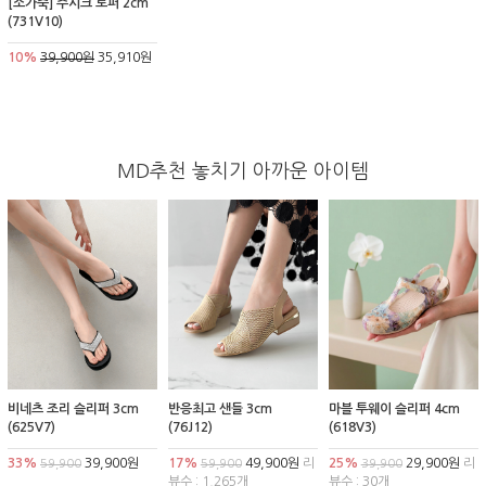
[소가죽] 주시크 로퍼 2cm
(731V10)
10%
39,900원
35,910원
MD추천 놓치기 아까운 아이템
비네츠 조리 슬리퍼 3cm
반응최고 샌들 3cm
마블 투웨이 슬리퍼 4cm
(625V7)
(76J12)
(618V3)
33%
39,900원
17%
49,900원
리
25%
29,900원
리
59,900
59,900
39,900
뷰수 : 1,265개
뷰수 : 30개