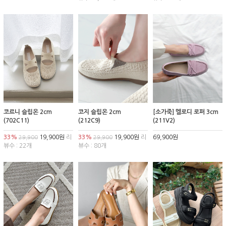
코르니 슬립온 2cm
코지 슬립온 2cm
[소가죽] 멜로디 로퍼 3cm
(702C11)
(212C9)
(211V2)
33%
19,900원
리
33%
19,900원
리
69,900원
29,900
29,900
뷰수 : 22개
뷰수 : 80개