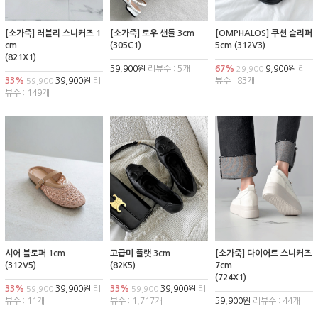
[소가죽] 러블리 스니커즈 1
[소가죽] 로우 샌들 3cm
[OMPHALOS] 쿠션 슬리퍼
cm
(305C1)
5cm (312V3)
(821X1)
59,900원
리뷰수 : 5개
67%
9,900원
리
29,900
33%
39,900원
리
뷰수 : 83개
59,900
뷰수 : 149개
시어 블로퍼 1cm
고급미 플랫 3cm
[소가죽] 다이어트 스니커즈
(312V5)
(82K5)
7cm
(724X1)
33%
39,900원
리
33%
39,900원
리
59,900
59,900
뷰수 : 11개
뷰수 : 1,717개
59,900원
리뷰수 : 44개