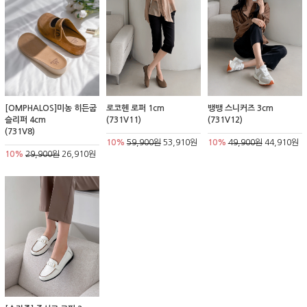
[OMPHALOS]미농 히든굽
로코헨 로퍼 1cm
뱅뱅 스니커즈 3cm
슬리퍼 4cm
(731V11)
(731V12)
(731V8)
10%
59,900원
53,910원
10%
49,900원
44,910원
10%
29,900원
26,910원