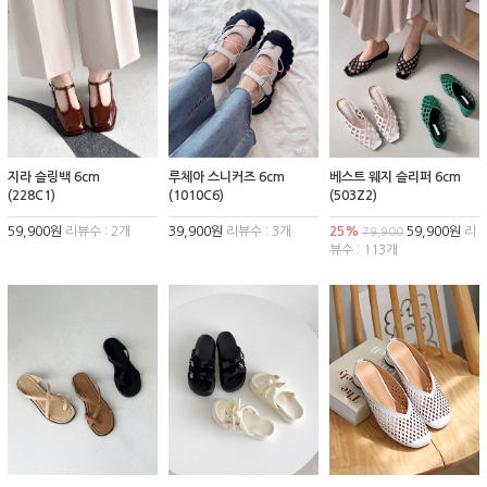
지라 슬링백 6cm
루체아 스니커즈 6cm
베스트 웨지 슬리퍼 6cm
(228C1)
(1010C6)
(503Z2)
59,900원
리뷰수 : 2개
39,900원
리뷰수 : 3개
25%
59,900원
리
79,900
뷰수 : 113개