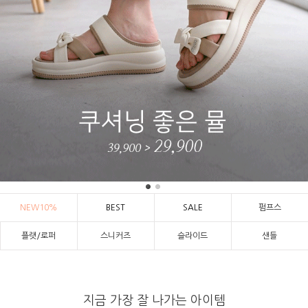
NEW10%
BEST
SALE
펌프스
플랫/로퍼
스니커즈
슬라이드
샌들
지금 가장 잘 나가는 아이템