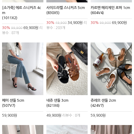
[소가죽] 에르 스니커즈 4c
사이드라벨 스니커즈 5cm
카르멘 메리제인 로퍼 1cm
m
(830X5)
(604V4)
(1011X2)
30%
34,900원
리
30%
69,900원
49,900
99,900
30%
69,900원
리
뷰수 : 203개
99,900
뷰수 : 87개
페미 샌들 5cm
네쥬 샌들 3cm
쥬레므 샌들 2cm
(507V7)
(621X6)
(424V7)
59,900원
49,900원
리뷰수 : 8개
59,900원