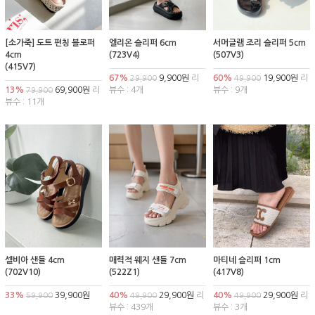
[소가죽] 도트 펀칭 블로퍼
엘리온 슬리퍼 6cm
서머글램 조리 슬리퍼 5cm
4cm
(723V4)
(507V3)
(415V7)
67%
9,900원
리
60%
19,900원
리
29,900
49,900
13%
69,900원
리
뷰수 : 4개
뷰수 : 9개
79,900
뷰수 : 11개
셀비아 샌들 4cm
매력적 웨지 샌들 7cm
마티네 슬리퍼 1cm
(702V10)
(522Z1)
(417V8)
33%
39,900원
40%
29,900원
리
40%
29,900원
리
59,900
49,900
49,900
뷰수 : 439개
뷰수 : 3개