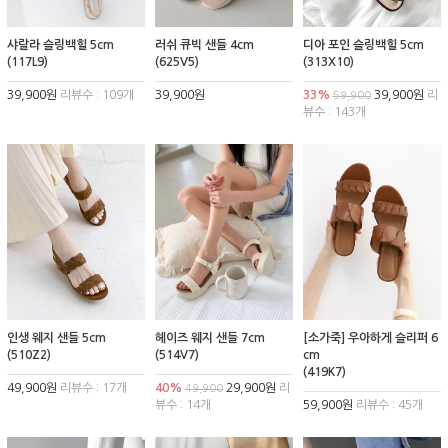
샤랄라 슬링백힐 5cm
러쉬 큐빅 샌들 4cm
디아 포인 슬링백힐 5cm
(117L9)
(625V5)
(313X10)
39,900원
리뷰수 : 109개
39,900원
33%
39,900원
리
59,900
뷰수 : 143개
인생 웨지 샌들 5cm
헤이즈 웨지 샌들 7cm
[소가죽] 우아하게 슬리퍼 6
(510Z2)
(514V7)
cm
(419K7)
49,900원
리뷰수 : 17개
40%
29,900원
리
49,900
뷰수 : 14개
59,900원
리뷰수 : 45개