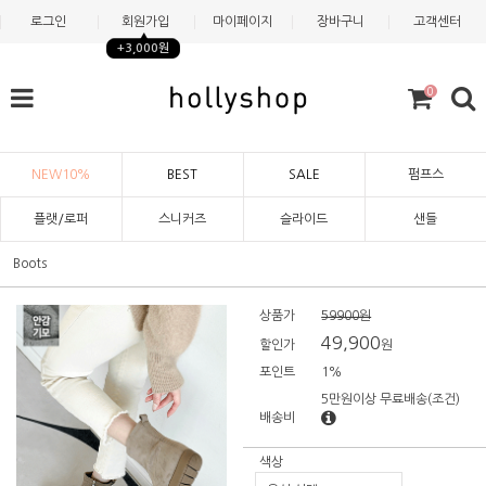
로그인
회원가입
마이페이지
장바구니
고객센터
+3,000원
0
NEW10%
BEST
SALE
펌프스
플랫/로퍼
스니커즈
슬라이드
샌들
Boots
상품가
59900원
49,900
할인가
원
포인트
1%
5만원이상 무료배송
(조건)
배송비
색상