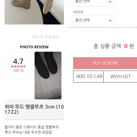
사이즈
총 상품 금액
0
원
BUY IT NOW
ADD TO CART
WISH LIST
하이 무드 앵클부츠 3cm (10
17Z2)
퀄리티 좋은 스웨이드 통굽 앵클부츠
폭신 쿠셔닝 내장 우수한 워킹감