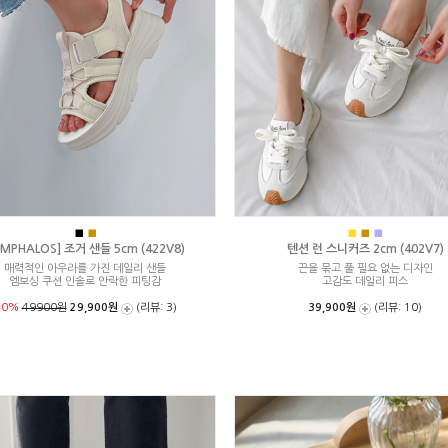
■
■
■
■
■
MPHALOS] 조거 샌들 5cm (422V8)
텐션 런 스니커즈 2cm (402V7)
매력적인 아우라를 가진 데일리 샌들
끈을 묶고 풀 필요 없는 디자인
엠보싱 쿠션 인솔로 안락한 피팅감
고감도 데일리 피스
40%
49900원
29,900원
(리뷰: 3)
39,900원
(리뷰: 10)