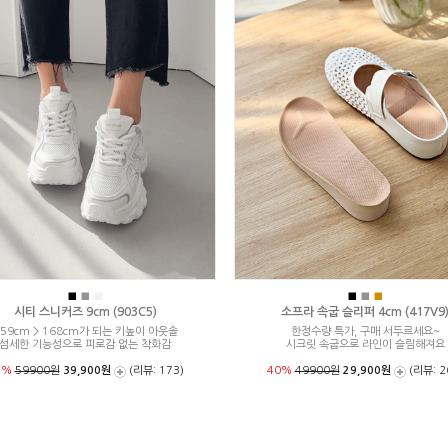
■
■
■
■
■
■
시티 스니커즈 9cm (903C5)
소프라 속굽 슬리퍼 4cm (417V9
59cm > 168cm가 되는 키높이 아웃솔
한정수량 특가, 구매 서두르세요~
섬세한 기능성으로 피로감 없는 착화감
시크릿 속굽으로 라인이 슬림해져요
3%
59900원
39,900원
(리뷰: 173)
40%
49900원
29,900원
(리뷰: 2