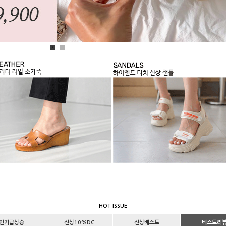
1
2
HOT ISSUE
인기급상승
신상10%DC
신상베스트
베스트리