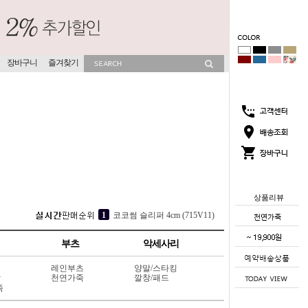
장바구니
즐겨찾기
상품리뷰
3
소프라 속굽 슬리퍼 4cm (417V9)
4
[OMPHALOS] 미농 히든굽 슬리퍼 4cm (731V8)
부츠
악세사리
5
[소가죽] 각선미 웨지 슬리퍼 7cm (404L6)
레인부츠
양말/스타킹
1
코코썸 슬리퍼 4cm (715V11)
상
천연가죽
깔창/패드
죽
2
뮤이즈 히든굽 슬리퍼 4cm (702V13)