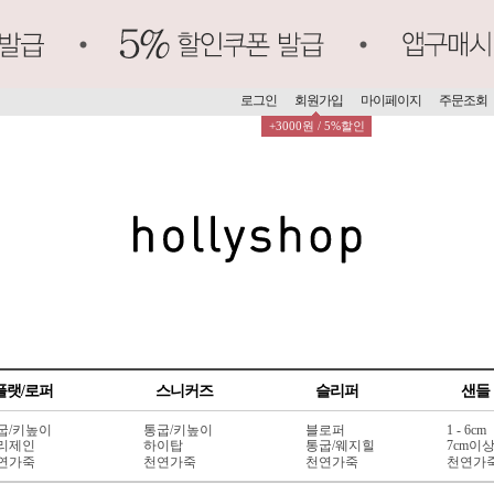
로그인
회원가입
마이페이지
주문조회
+3000원 / 5%할인
플랫/로퍼
스니커즈
슬리퍼
샌들
굽/키높이
통굽/키높이
블로퍼
1 - 6cm
리제인
하이탑
통굽/웨지힐
7cm이
연가죽
천연가죽
천연가죽
천연가