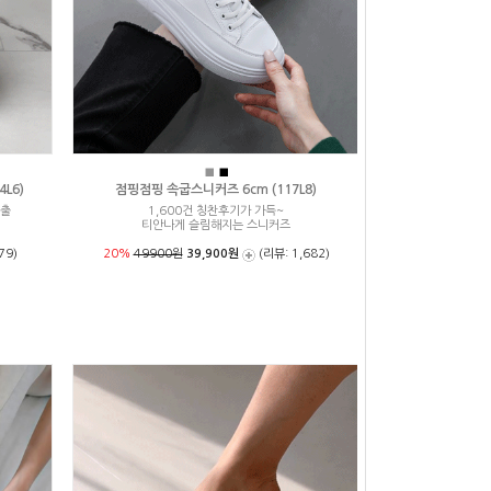
■
■
L6)
점핑점핑 속굽스니커즈 6cm (117L8)
연출
1,600건 칭찬후기가 가득~
티안나게 슬림해지는 스니커즈
79)
20%
49900원
39,900원
(리뷰: 1,682)