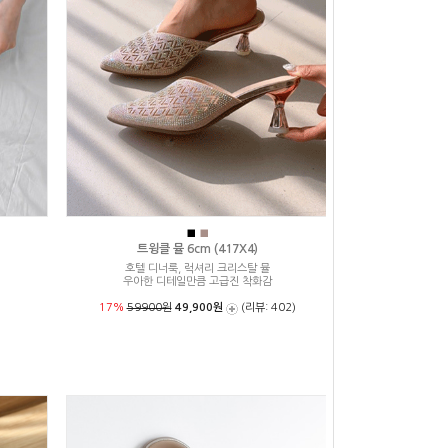
■
■
트윙클 뮬 6cm (417X4)
호텔 디너룩, 럭셔리 크리스탈 뮬
우아한 디테일만큼 고급진 착화감
17%
59900원
49,900원
(리뷰: 402)