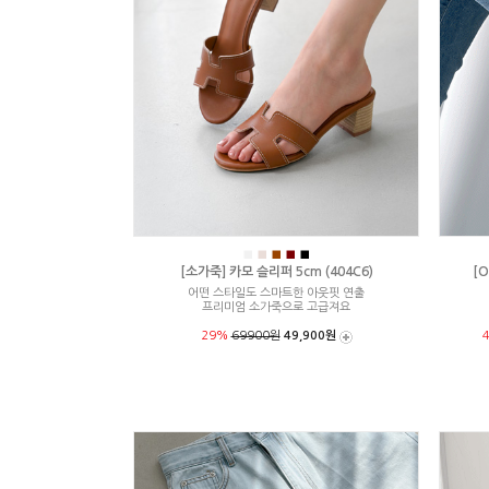
■
■
■
■
■
[소가죽] 카모 슬리퍼 5cm (404C6)
[O
어떤 스타일도 스마트한 아웃핏 연출
프리미엄 소가죽으로 고급져요
29%
69900원
49,900원