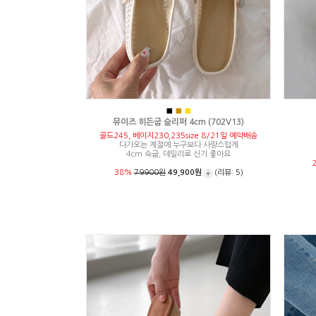
■
■
■
뮤이즈 히든굽 슬리퍼 4cm (702V13)
골드245, 베이지230,235size 8/21일 예약배송
다가오는 계절에 누구보다 사랑스럽게
4cm 속굽, 데일리로 신기 좋아요
38%
79900원
49,900원
(리뷰: 5)