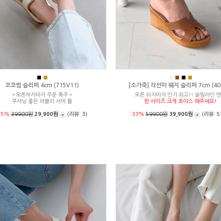
■
■
■
■
■
■
코코썸 슬리퍼 4cm (715V11)
[소가죽] 각선미 웨지 슬리퍼 7cm (404
＊오픈하자마자 주문 폭주＊
오픈 되자마자 인기 최고!! 슬림라인 
쿠셔닝 좋은 러블리 서머 뮬
한 사이즈 크게 초이스 해주세요!
25%
39900원
29,900원
(리뷰: 3)
33%
59900원
39,900원
(리뷰: 5