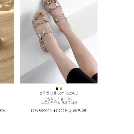
■
■
)
블루밍 샌들 6cm (625C6)
안정적인 키높이 효과
부드러운 인솔 전체 쿠셔닝
69)
17%
59900원
49,900원
(리뷰: 25)