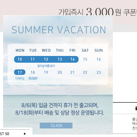
SPECIAL
펌프스
신상 10%
3 - 6cm
통
BEST 50
7cm 이상
메
SALE
천연가죽
천
오늘 하루 보지않기
닫기