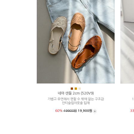
■
■
■
네아 샌들 2cm (520V9)
가볍고 유연해서 편할 수 밖에 없는 구조감
1
안티슬립아웃솔 탑재
60%
49900원
19,900원
3